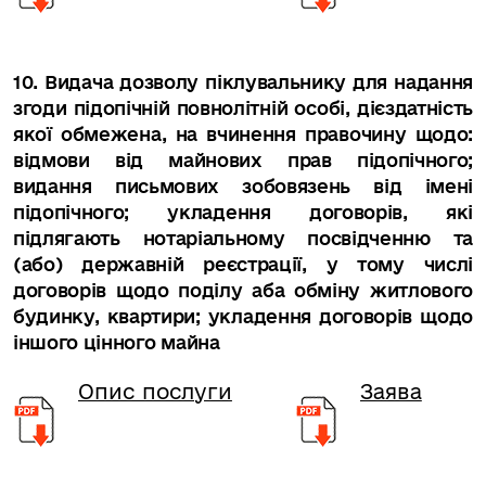
10. Видача дозволу піклувальнику для надання
згоди підопічній повнолітній особі, дієздатність
якої обмежена, на вчинення правочину щодо:
відмови від майнових прав підопічного;
видання письмових зобовязень від імені
підопічного; укладення договорів, які
підлягають нотаріальному посвідченню та
(або) державній реєстрації, у тому числі
договорів щодо поділу аба обміну житлового
будинку, квартири; укладення договорів щодо
іншого цінного майна
Опис послуги
Заява