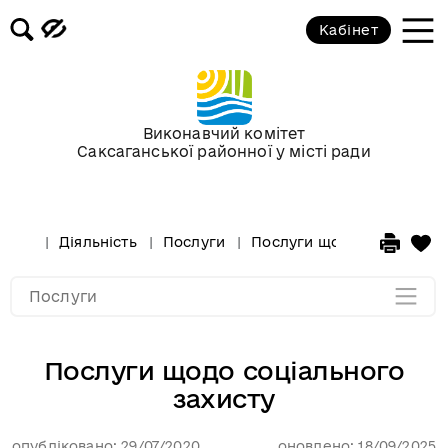
Кабінет
Публічні послуги, що надаються у
Виконавчий комітет
виконкомі районної у місті ради
Саксаганської районної у місті ради
Послуги щодо соціального
захисту
Діяльність
Послуги
Послуги щодо соціального
Мапа розділу
Послуги
Послуги щодо соціального
захисту
опубліковано: 29/07/2020
оновлено: 18/09/2025