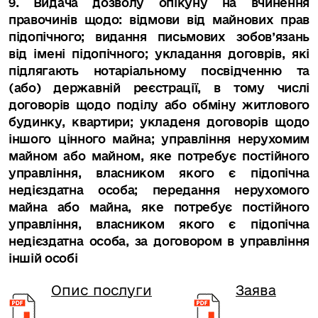
9. Видача дозволу опікуну на вчинення
правочинів щодо: відмови від майнових прав
підопічного; видання письмових зобов’язань
від імені підопічного; укладання договрів, які
підлягають нотаріальному посвідченню та
(або) державній реєстрації, в тому числі
договорів щодо поділу або обміну житлового
будинку, квартири; укладеня договорів щодо
іншого цінного майна; управління нерухомим
майном або майном, яке потребує постійного
управління, власником якого є підопічна
недієздатна особа; передання нерухомого
майна або майна, яке потребує постійного
управління, власником якого є підопічна
недієздатна особа, за договором в управління
іншій особі
Опис послуги
Заява