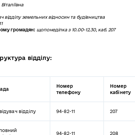
Віталіївна
ач відділу земельних відносин та будівництва
11
йому громадян:
щопонеділка з 10.00-12.30, каб. 207
руктура відділу:
Номер
Номер
ада
телефону
кабінету
авідувач відділу
94-82-11
207
оловний
94-82-11
208