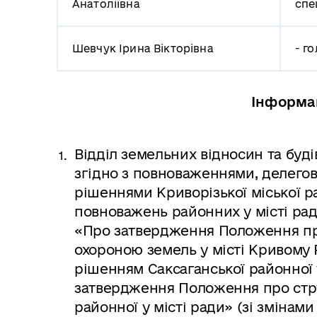
Анатоліївна
спе
Шевчук Ірина Вікторівна
-
го
Інформац
Відділ земельних відносин та буд
згідно з повноваженнями, делего
рішеннями Криворізької міської рад
повноважень районних у місті рад т
«Про затвердження Положення пр
охороною земель у місті Кривому 
рішенням Саксаганської районної у
затвердження Положення про стру
районної у місті ради» (зі змінам