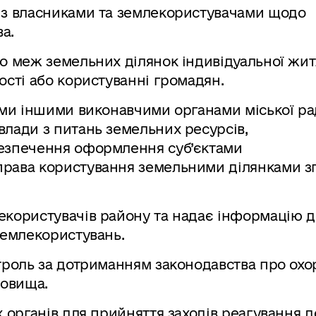
 з власниками та землекористувачами щодо
а.
о меж земельних ділянок індивідуальної жит
ості або користуванні громадян.
ями іншими виконавчими органами міської ра
лади з питань земельних ресурсів,
безпечення оформлення суб’єктами
рава користування земельними ділянками зг
екористувачів району та надає інформацію д
землекористувань.
троль за дотриманням законодавства про охо
овища.
 органів для прийняття заходів реагування д