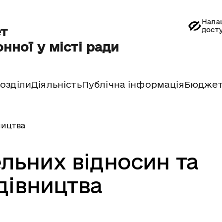
Нала
т
дост
нної у місті ради
озділи
Діяльність
Публічна інформація
Бюдже
ництва
ельних відносин та
дівництва