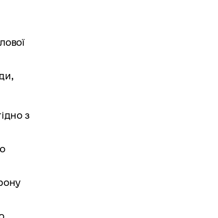
лової
ди,
ідно з
о
рону
о