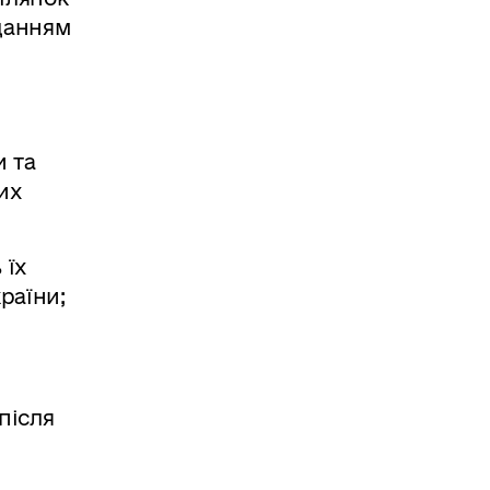
аданням
и та
их
 їх
раїни;
після