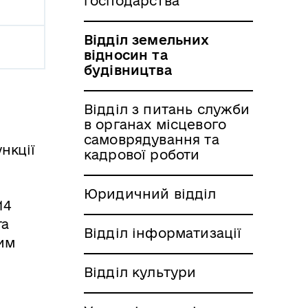
господарства
Відділ земельних
відносин та
будівництва
Відділ з питань служби
в органах місцевого
самоврядування та
нкції
кадрової роботи
Юридичний відділ
14
та
Відділ інформатизації
ним
Відділ культури