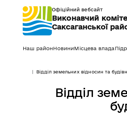
Офіційний вебсайт
Виконавчий коміте
Саксаганської райо
Наш район
Новини
Місцева влада
Підр
Відділ земельних відносин та будів
Відділ зем
бу