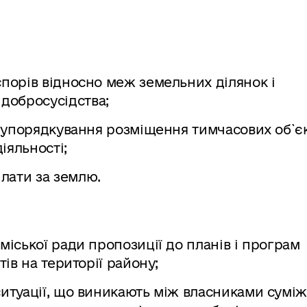
спорів відносно меж земельних ділянок і
добросусідства;
 з упорядкування розміщення тимчасових об`єк
іяльності;
лати за землю.
міської ради пропозиції до планів і програм
тів на території району;
ситуації, що виникають між власниками сумі