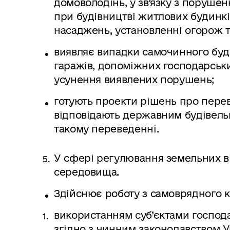
домоволодінь, у зв’язку з поруше
при будівництві житлових будинкі
насаджень, установленні огорож 
виявляє випадки самочинного буд
гаражів, допоміжних господарськи
усунення виявлених порушень;
готують проекти рішень про пере
відповідають державним будівель
такому переведенні.
У сфері регулювання земельних в
середовища.
Здійснює роботу з самоврядного к
використанням суб’єктами госпо
згідно з чинним законодавством У