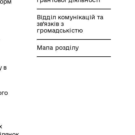
норм
Відділ комунікацій та
зв’язків з
громадськістю
з
Мапа розділу
у в
ого
х
ілянок