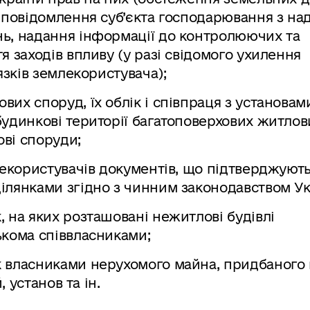
 повідомлення суб’єкта господарювання з н
ь, надання інформації до контролюючих та
 заходів впливу (у разі свідомого ухилення
язків землекористувача);
их споруд, їх облік і співпраця з установам
удинкові території багатоповерхових житлов
ові споруди;
лекористувачів документів, що підтверджують
ілянками згідно з чинним законодавством Ук
 на яких розташовані нежитлові будівлі
ькома співвласниками;
 власниками нерухомого майна, придбаного 
, установ та ін.