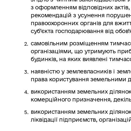
з оформленням відповідних актів,
рекомендацій з усунення порушен
правоохоронних органів для вжиття
суб’єкта господарювання від обов’
самовільним розміщенням тимчасов
організаціями, що утримують приб
будинків, на яких виявлені тимчас
наявністю у землевласників і зем
права користування земельними д
використанням земельних ділянок,
комерційного призначення, декіл
використанням земельних ділянок
ліквідації підприємств, організацій