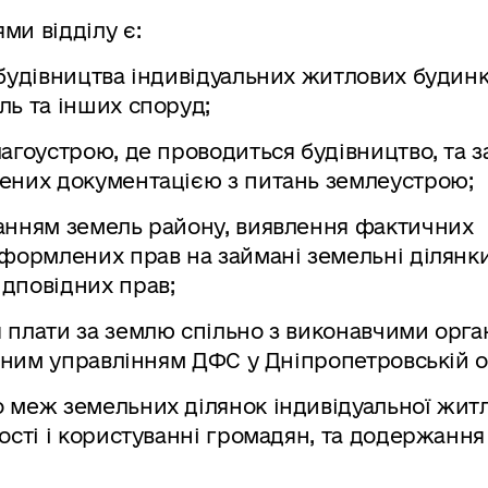
ми відділу є:
будівництва індивідуальних житлових будинк
ль та інших споруд;
агоустрою, де проводиться будівництво, та з
ених документацією з питань землеустрою;
анням земель району, виявлення фактичних
формлених прав на займані земельні ділянки
дповідних прав;
 плати за землю спільно з виконавчими орг
овним управлінням ДФС у Дніпропетровській о
 меж земельних ділянок індивідуальної житл
ості і користуванні громадян, та додержанн