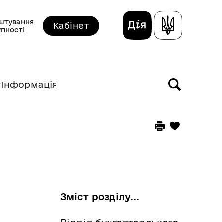
штування
Кабінет
упності
т
Інформація
Зміст розділу...