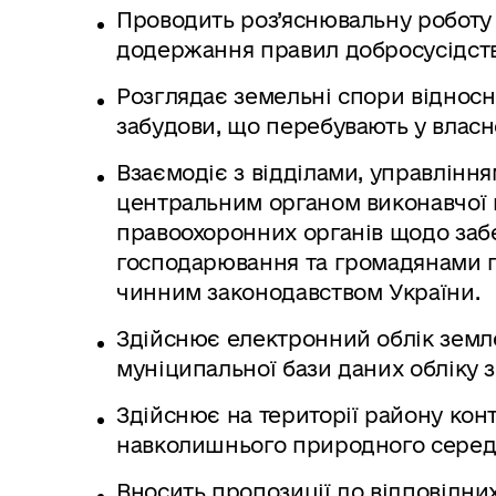
Проводить роз’яснювальну роботу
додержання правил добросусідств
Розглядає земельні спори відносн
забудови, що перебувають у власн
Взаємодіє з відділами, управлінн
центральним органом виконавчої в
правоохоронних органів щодо за
господарювання та громадянами п
чинним законодавством України.
Здійснює електронний облік земл
муніципальної бази даних обліку 
Здійснює на території району кон
навколишнього природного серед
Вносить пропозиції до відповідних