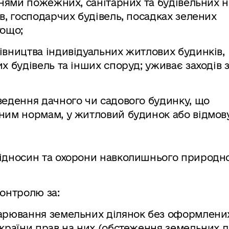
ннями пожежних, санітарних та будівельних 
в, господарчих будівель, посадках зелених
тощо;
івництва індивідуальних житлових будинків,
х будівель та інших споруд; уживає заходів 
ведення дачного чи садового будинку, що
ним нормам, у житловий будинок або відмов
ідносин та охорони навколишнього природн
онтролю за:
дарювання земельних ділянок без оформлени
країни прав на них (обстеження земельних д