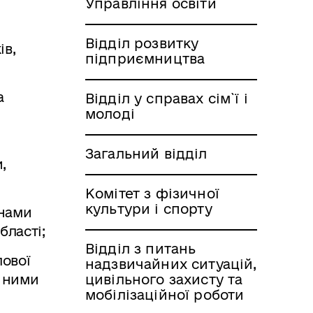
Управління освіти
Відділ розвитку
ів,
підприємництва
а
Відділ у справах сім`ї і
молоді
Загальний відділ
,
Комітет з фізичної
культури і спорту
анами
бласті;
Відділ з питань
ової
надзвичайних ситуацій,
я ними
цивільного захисту та
мобілізаційної роботи