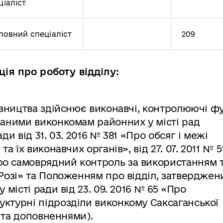
ціаліст
ловний
спеціаліст
209
ія про роботу відділу:
івництва здійснює виконавчі, контролюючі фу
ваними виконкомам районних у місті рад
и від 31. 03. 2016 № 381 «Про обсяг і межі
а їх виконавчих органів», від 27. 07. 2011 № 5
о самоврядний контроль за використанням 
Розі» та Положенням про відділ, затвердже
 місті ради від 23. 09. 2016 № 65 «Про
ктурні підрозділи виконкому Саксаганської
и та доповненнями).