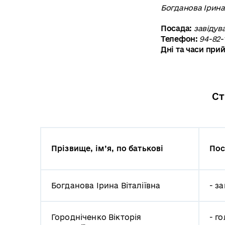
Богданова Ірина 
Посада:
завідув
Телефон:
94-82-
Дні та часи при
Ст
Прізвище, ім’я, по батькові
Пос
Богданова Ірина Віталіївна
- з
Городніченко Вікторія
- г