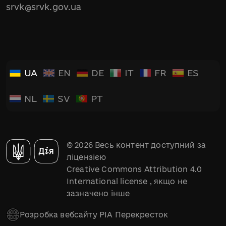
srvk@srvk.gov.ua
UA
EN
DE
IT
FR
ES
NL
SV
PT
© 2026 Весь контент доступний за
ліцензією
Creative Commons Attribution 4.0
International license
, якщо не
зазначено інше
Розробка вебсайту РІА Перекресток