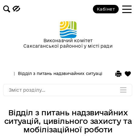
Кабінет
Відділ по взаємодії з
правоохоронними органами
Відділ проєктного менеджменту
Виконавчий комітет
та грантової діяльності
Саксаганської районної у місті ради
Відділ комунікацій та зв’язків з
громадськістю
Відділ з питань надзвичайних ситуацій, цивільного з
Мапа розділу
Зміст розділу...
Відділ з питань надзвичайних
ситуацій, цивільного захисту та
мобілізаційної роботи