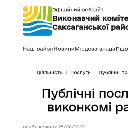
Офіційний вебсайт
Виконавчий коміте
Саксаганської райо
Наш район
Новини
Місцева влада
Підр
Діяльність
Послуги
Публічні по
Публічні пос
виконкомі ра
опубліковано: 25/06/2020