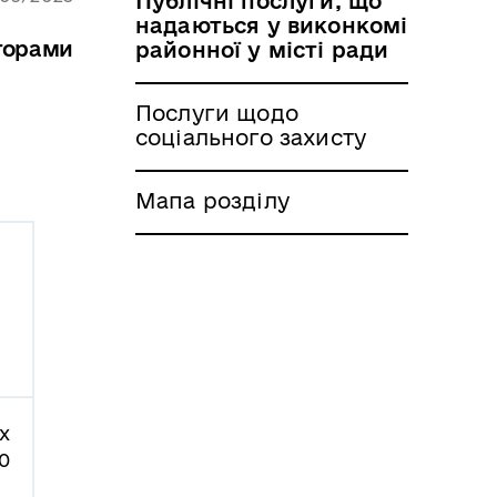
Публічні послуги, що
надаються у виконкомі
торами
районної у місті ради
Послуги щодо
соціального захисту
Мапа розділу
х
0