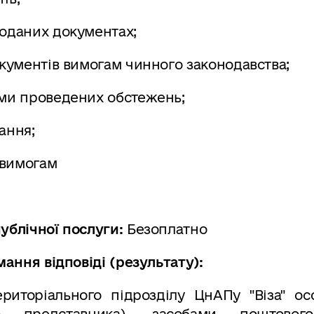
поданих документах;
окументів вимогам чинного законодавства;
ами проведених обстежень;
ання;
 вимогам
ублічної послуги:
Безоплатно
ання відповіді (результату):
риторіального підрозділу ЦнАПу "Віза" осо
го представника), засобами поштово