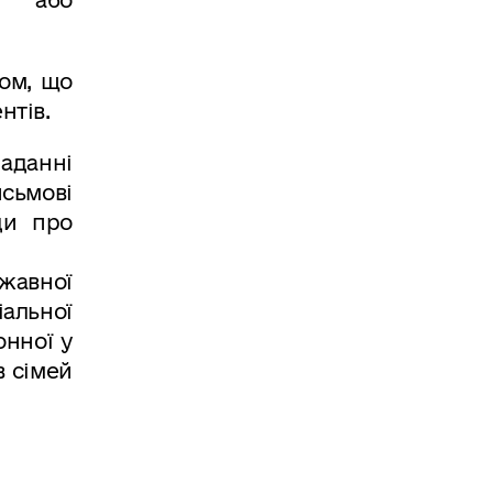
том, що
нтів.
аданні
сьмові
ди про
жавної
іальної
онної у
в сімей