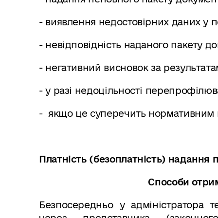
- виявлення недостовірних даних у 
- невідповідність наданого пакету д
- негативний висновок за результат
- у разі недоцільності перепрофілюв
- якщо це суперечить нормативним
Платність (безоплатність) надання п
Способи отрим
Безпосередньо у адміністратора те
через представника (законно