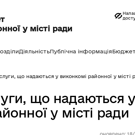
Нала
т
дост
нної у місті ради
озділи
Діяльність
Публічна інформація
Бюдже
слуги, що надаються у виконкомі районної у місті 
луги, що надаються 
йонної у місті ради
оновлено: 18