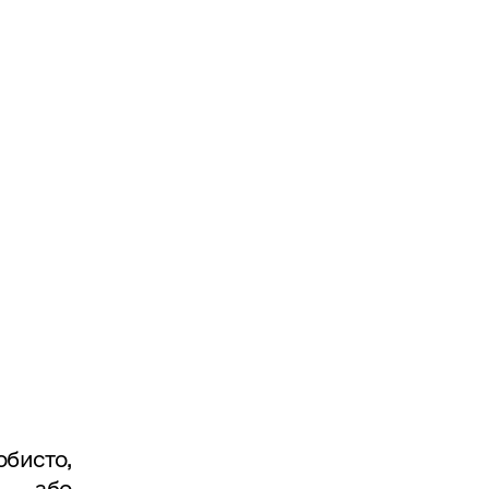
бисто,
го або