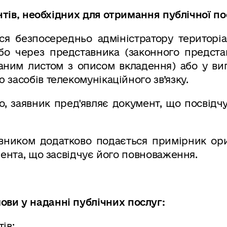
тів, необхідних для отримання публічної по
ся безпосередньо адміністратору територіа
бо через представника (законного представ
ним листом з описом вкладення) або у вип
засобів телекомунікаційного зв’язку.
, заявник пред'являє документ, що посвідч
авником додатково подається примірник ори
мента, що засвідчує його повноваження.
ови у наданні публічних послуг:
ів;