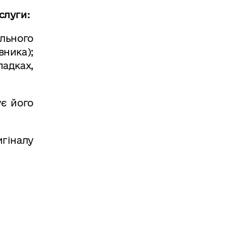
слуги:
льного
ника);
адках,
ує його
гіналу