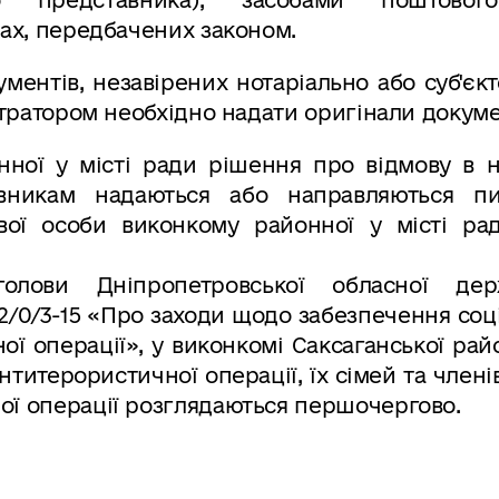
ках, передбачених законом.
ментів, незавірених нотаріально або суб'єк
істратором необхідно надати оригінали докуме
нної у місті ради рішення про відмову в н
явникам надаються або направляються пи
вої особи виконкому районної у місті ра
лови Дніпропетровської обласної дер
162/0/3-15 «Про заходи щодо забезпечення соц
ої операції», у виконкомі Саксаганської рай
нтитерористичної операції, їх сімей та члені
ої операції розглядаються першочергово.