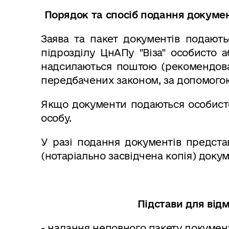
Порядок та спосіб подання докумен
Заява та пакет документів подають
підрозділу ЦнАПу "Віза"
особисто а
надсилаються поштою (рекомендова
передбачених законом, за допомогою 
Якщо документи подаються особисто
особу.
У разі подання документів предст
(нотаріально засвідчена копія) доку
Підстави для відм
- надання неповного пакету документ