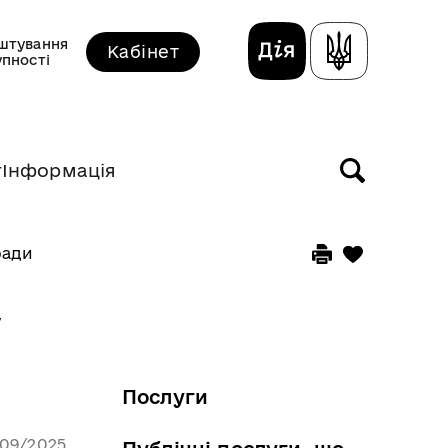
штування
Кабінет
упності
т
Інформація
ради
у
Послуги
/09/2025