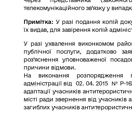
телекомунікаційного зв’язку у випад
Примітка:
У разі подання копій доку
їх видав, для завірення копій адмін
У разі ухвалення виконкомом райо
публічної послуги, додатково за
роз’яснення уповноваженої посадо
причини відмови.
На виконання розпорядження го
адміністрації від 02. 04. 2015 № Р-
адаптації учасників антитерористичн
місті ради звернення від учасників а
загиблих учасників антитерористичн