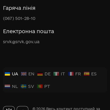
Гаряча лінія
(067) 501-28-10
Електронна пошта
srvk@srvk.gov.ua
UA
EN
DE
IT
FR
ES
NL
SV
PT
© 2026 Весь контент доступний за