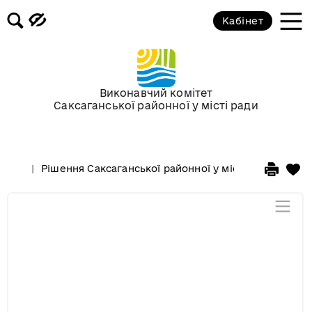
Розпорядження голови
Кабінет
Регуляторні акти
Проекти рішень Саксаганської
Виконавчий комітет
районної у місті ради
Саксаганської районної у місті ради
Проекти рішень виконкому
Саксаганської районної у місті
Рішення Саксаганської районної у місті ради
ради