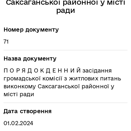
Саксаганської районної у місті
ради
Номер документу
71
Назва документу
П О Р Я Д О К Д Е Н Н И Й засідання
громадської комісії з житлових питань
виконкому Саксаганської районної у
місті ради
Дата створення
01.02.2024