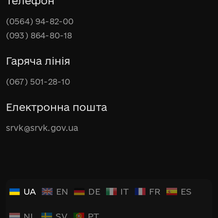
Телефон
(0564) 94-82-00
(093) 864-80-18
Гаряча лінія
(067) 501-28-10
Електронна пошта
srvk@srvk.gov.ua
UA
EN
DE
IT
FR
ES
NL
SV
PT