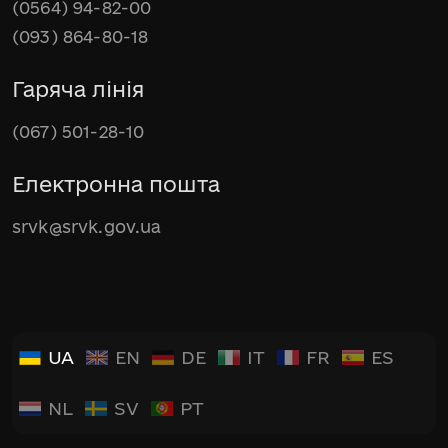
(0564) 94-82-00
(093) 864-80-18
Гаряча лінія
(067) 501-28-10
Електронна пошта
srvk@srvk.gov.ua
UA
EN
DE
IT
FR
ES
NL
SV
PT