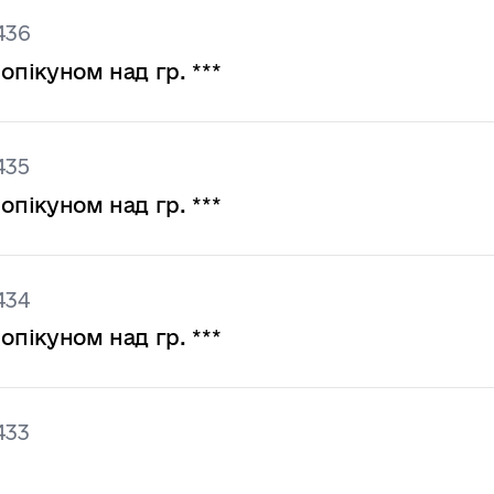
436
опікуном над гр. ***
435
опікуном над гр. ***
434
опікуном над гр. ***
433