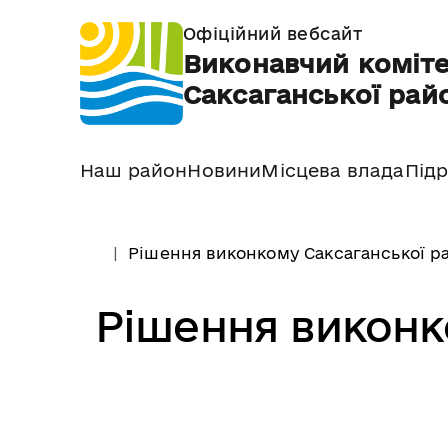
Офіційний вебсайт
Виконавчий коміте
Саксаганської райо
Наш район
Новини
Місцева влада
Підр
Рішення виконкому Саксаганської ра
Рішення виконк