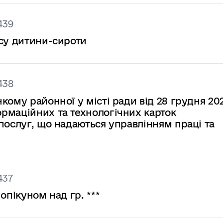
439
усу дитини-сироти
438
кому районної у місті ради від 28 грудня 20
рмаційних та технологічних карток
послуг, що надаються управлінням праці та
437
опікуном над гр. ***