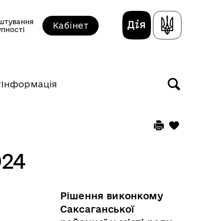
штування
Кабінет
упності
т
Інформація
024
Рішення виконкому
Саксаганської