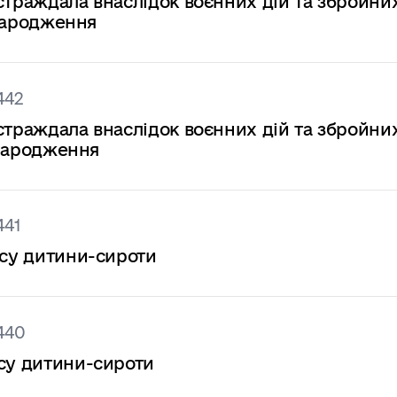
страждала внаслідок воєнних дій та збройни
 народження
442
страждала внаслідок воєнних дій та збройни
у народження
441
усу дитини-сироти
440
усу дитини-сироти