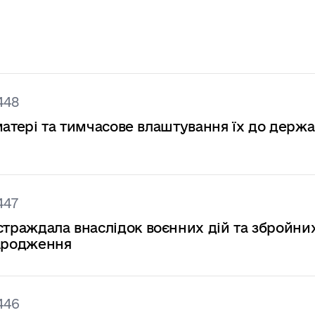
448
у матері та тимчасове влаштування їх до держ
447
страждала внаслідок воєнних дій та збройни
 народження
446