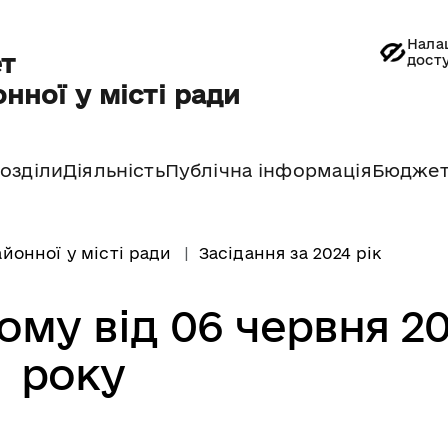
Нала
т
дост
нної у місті ради
озділи
Діяльність
Публічна інформація
Бюдже
йонної у місті ради
Засідання за 2024 рік
ому від 06 червня 2
року