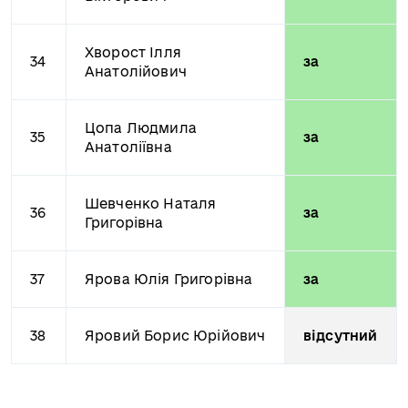
Хворост Ілля
34
за
Анатолійович
Цопа Людмила
35
за
Анатоліївна
Шевченко Наталя
36
за
Григорівна
37
Ярова Юлія Григорівна
за
38
Яровий Борис Юрійович
відсутний