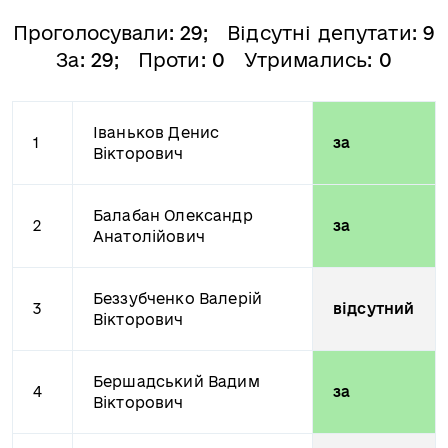
Проголосували:
29
; Відсутні депутати:
9
За:
29
; Проти:
0
Утримались:
0
Іваньков Денис
1
за
Вікторович
Балабан Олександр
2
за
Анатолійович
Беззубченко Валерій
3
відсутний
Вікторович
Бершадський Вадим
4
за
Вікторович