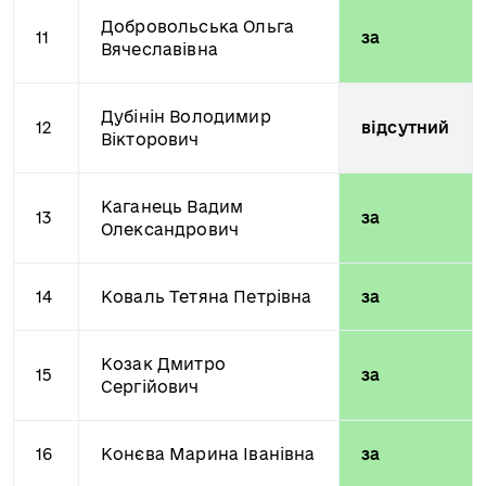
Добровольська Ольга
11
за
Вячеславівна
Дубінін Володимир
12
відсутний
Вікторович
Каганець Вадим
13
за
Олександрович
14
Коваль Тетяна Петрівна
за
Козак Дмитро
15
за
Сергійович
16
Конєва Марина Іванівна
за