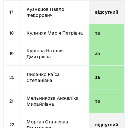
Кузнєцов Павло
17
відсутний
Федорович
18
Кулиняк Марія Петрівна
за
Курінна Наталія
19
за
Дмитрівна
Лисенко Раїса
20
за
Степанівна
Мельникова Анжеліка
21
за
Михайлівна
Моргач Станіслав
22
відсутний
Дмитрович