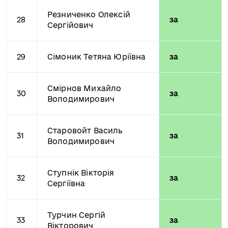
Резниченко Олексій
28
за
Сергійович
29
Сімоник Тетяна Юріївна
за
Смірнов Михайло
30
за
Володимирович
Старовойт Василь
31
за
Володимирович
Ступнік Вікторія
32
за
Сергіївна
Турчин Сергій
33
за
Вікторович