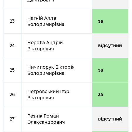
Нагній Алла
23
за
Володимирівна
Нероба Андрій
24
відсутний
Вікторович
Ничипорук Вікторія
25
за
Володимирівна
Петровський Ігор
26
за
Вікторович
Резнік Роман
27
відсутний
Олександрович