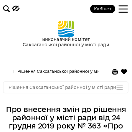
Кабінет
Сесії у 2013 році
Сесії у 2012 році
Виконавчий комітет
Саксаганської районної у місті ради
Сессії у 2011 році
Сессії у 2010 році
Рішення Саксаганської районної у місті ради
Сесі
Сессії у 2009 році
Рішення Саксаганської районної у місті ради
Про внесення змін до рішення
районної у місті ради від 24
грудня 2019 року № 363 «Про