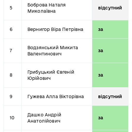
Боброва Наталя
5
відсутний
Миколаївна
6
Вернигор Віра Петрівна
за
Водзянський Микита
7
за
Валентинович
Грибуцький Євгеній
8
за
Юрійович
9
Гужева Алла Вікторівна
відсутний
Дашко Андрій
10
за
Анатолійович