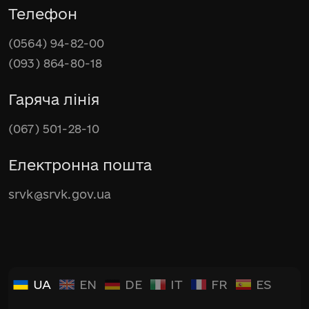
Телефон
(0564) 94-82-00
(093) 864-80-18
Гаряча лінія
(067) 501-28-10
Електронна пошта
srvk@srvk.gov.ua
UA
EN
DE
IT
FR
ES