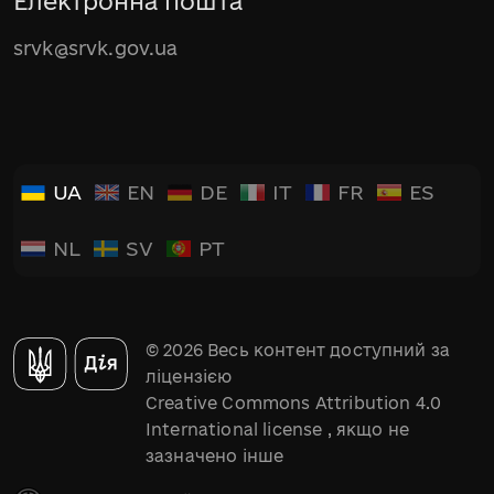
Електронна пошта
srvk@srvk.gov.ua
UA
EN
DE
IT
FR
ES
NL
SV
PT
© 2026 Весь контент доступний за
ліцензією
Creative Commons Attribution 4.0
International license
, якщо не
зазначено інше