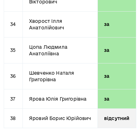
Вікторович
Хворост Ілля
34
за
Анатолійович
Цопа Людмила
35
за
Анатоліївна
Шевченко Наталя
36
за
Григорівна
37
Ярова Юлія Григорівна
за
38
Яровий Борис Юрійович
відсутний