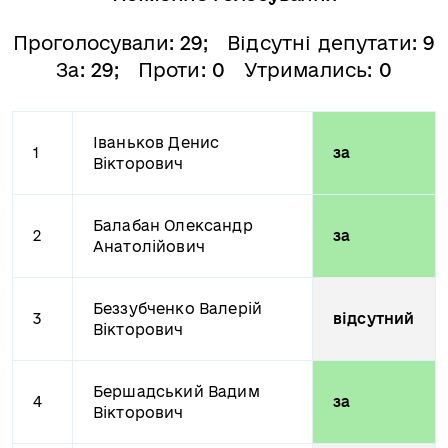
Проголосували:
29
; Відсутні депутати:
9
За:
29
; Проти:
0
Утримались:
0
Іваньков Денис
1
за
Вікторович
Балабан Олександр
2
за
Анатолійович
Беззубченко Валерій
3
відсутний
Вікторович
Бершадський Вадим
4
за
Вікторович