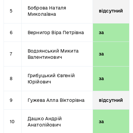
Боброва Наталя
5
відсутний
Миколаївна
6
Вернигор Віра Петрівна
за
Водзянський Микита
7
за
Валентинович
Грибуцький Євгеній
8
за
Юрійович
9
Гужева Алла Вікторівна
відсутний
Дашко Андрій
10
за
Анатолійович