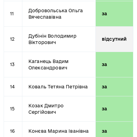
Добровольська Ольга
11
за
Вячеславівна
Дубінін Володимир
12
відсутний
Вікторович
Каганець Вадим
13
за
Олександрович
14
Коваль Тетяна Петрівна
за
Козак Дмитро
15
за
Сергійович
16
Конєва Марина Іванівна
за