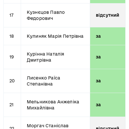
Кузнєцов Павло
17
відсутний
Федорович
18
Кулиняк Марія Петрівна
за
Курінна Наталія
19
за
Дмитрівна
Лисенко Раїса
20
за
Степанівна
Мельникова Анжеліка
21
за
Михайлівна
Моргач Станіслав
22
відсутний