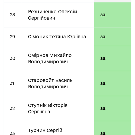
Резниченко Олексій
28
за
Сергійович
29
Сімоник Тетяна Юріївна
за
Смірнов Михайло
30
за
Володимирович
Старовойт Василь
31
за
Володимирович
Ступнік Вікторія
32
за
Сергіївна
Турчин Сергій
33
за