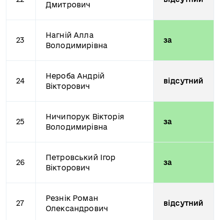
Дмитрович
Нагній Алла
23
за
Володимирівна
Нероба Андрій
24
відсутний
Вікторович
Ничипорук Вікторія
25
за
Володимирівна
Петровський Ігор
26
за
Вікторович
Резнік Роман
27
відсутний
Олександрович