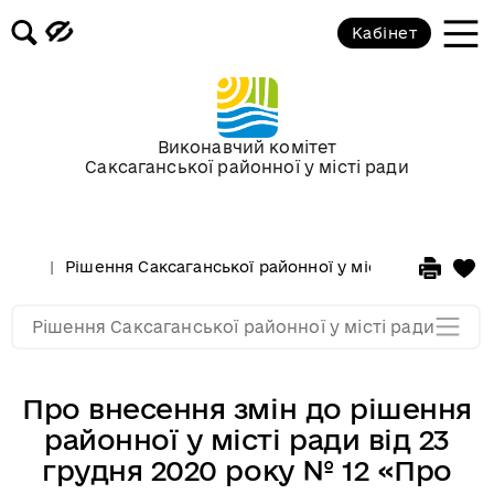
Кабінет
Сесії у 2013 році
Сесії у 2012 році
Виконавчий комітет
Саксаганської районної у місті ради
Сессії у 2011 році
Сессії у 2010 році
Рішення Саксаганської районної у місті ради
Сесі
Сессії у 2009 році
Рішення Саксаганської районної у місті ради
Про внесення змін до рішення
районної у місті ради від 23
грудня 2020 року № 12 «Про