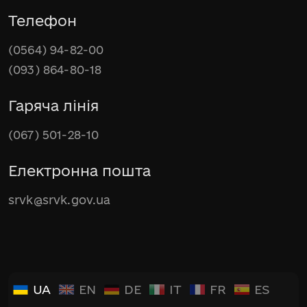
Телефон
(0564) 94-82-00
(093) 864-80-18
Гаряча лінія
(067) 501-28-10
Електронна пошта
srvk@srvk.gov.ua
UA
EN
DE
IT
FR
ES