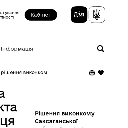
штування
Кабінет
упності
т
Інформація
 рішення виконкому прийняті у липні 2023 року
а
кта
Рішення виконкому
иця
Саксаганської