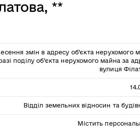
латова, **
есення змін в адресу об’єкта нерухомого 
разі поділу об’єкта нерухомого майна за а
вулиця Філат
14.
Відділ земельних відносин та буді
Містить персональн