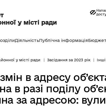
Нала
т
дост
нної у місті ради
озділи
Діяльність
Публічна інформація
Бюдже
йонної у місті ради
Засідання за 2023 рік
Інші
змін в адресу об’єкт
а в разі поділу об’є
на за адресою: вул