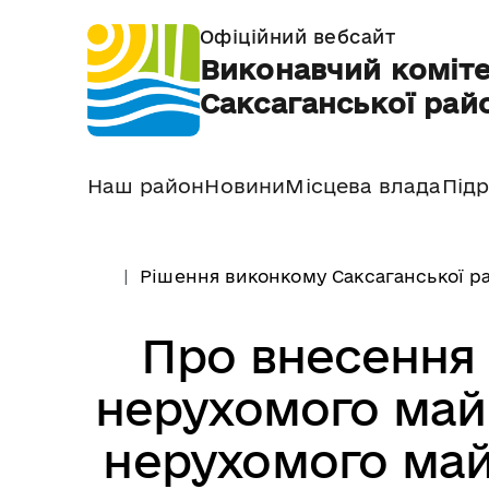
Офіційний вебсайт
Виконавчий коміте
Саксаганської райо
Наш район
Новини
Місцева влада
Підр
Рішення виконкому Саксаганської ра
Про внесення 
нерухомого майн
нерухомого май