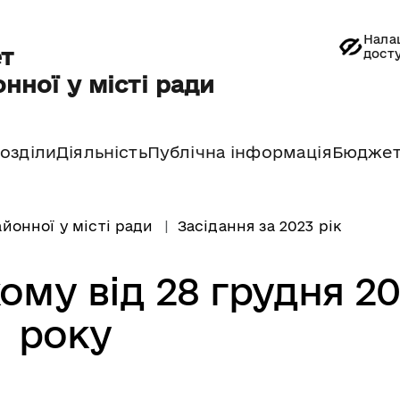
Нала
т
дост
нної у місті ради
озділи
Діяльність
Публічна інформація
Бюдже
йонної у місті ради
Засідання за 2023 рік
ому від 28 грудня 20
року