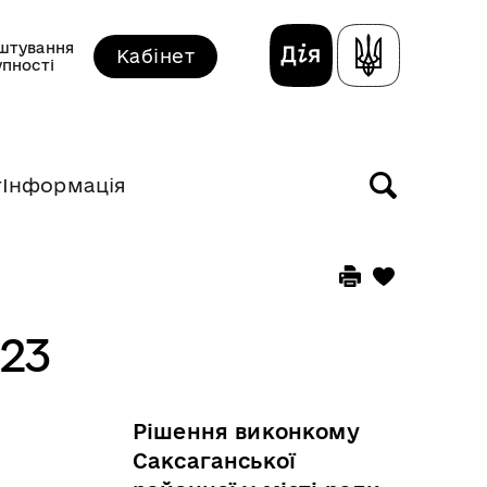
штування
Кабінет
упності
т
Інформація
23
Рішення виконкому
Саксаганської