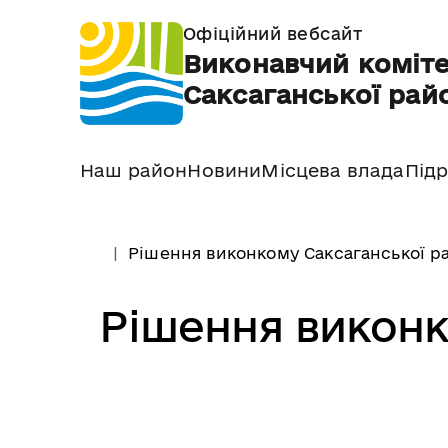
Офіційний вебсайт
Виконавчий коміте
Саксаганської райо
Наш район
Новини
Місцева влада
Підр
Рішення виконкому Саксаганської ра
Рішення виконк