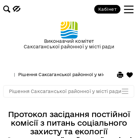
Кабінет
Сесії у 2013 році
Сесії у 2012 році
Виконавчий комітет
Саксаганської районної у місті ради
Сессії у 2011 році
Сессії у 2010 році
Рішення Саксаганської районної у місті ради
Сесі
Сессії у 2009 році
Рішення Саксаганської районної у місті ради
Протокол засідання постійної
комісії з питань соціального
захисту та екології