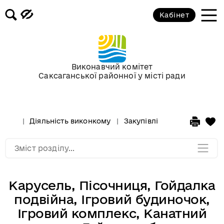
Публічні послуги, що надаються у
Кабінет
виконкомі районної у місті ради
Послуги щодо соціального захисту
Виконавчий комітет
Громадська комісія з житлових
Саксаганської районної у місті ради
питань
Міська грантова підтримка
Діяльність виконкому
Закупівлі
Мапа розділу
Зміст розділу...
Карусель, Пісочниця, Гойдалка
подвійна, Ігровий будиночок,
Ігровий комплекс, Канатний