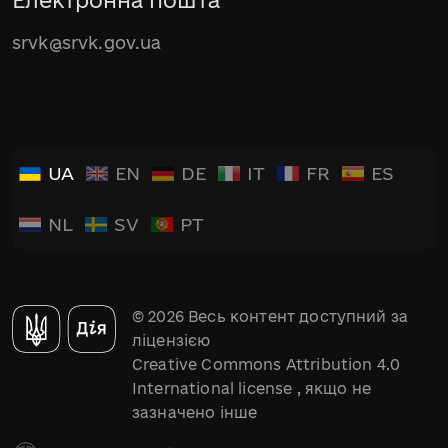
Електронна пошта
srvk@srvk.gov.ua
UA
EN
DE
IT
FR
ES
NL
SV
PT
© 2026 Весь контент доступний за
ліцензією
Creative Commons Attribution 4.0
International license
, якщо не
зазначено інше