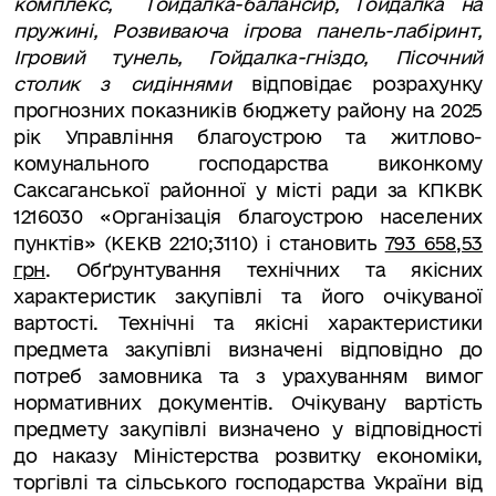
комплекс,
Гойдалка-балансир, Гойдалка на
пружині, Розвиваюча ігрова панель-лабіринт,
Ігровий тунель, Гойдалка-гніздо, Пісочний
столик з сидіннями
відповідає розрахунку
прогнозних показників бюджету району на 2025
рік
Управління благоустрою та житлово-
комунального господарства виконкому
Саксаганської районної у місті ради за КПКВК
1216030 «Організація благоустрою населених
пунктів» (КЕКВ 2210;3110)
і становить
793 658,53
грн
. Обґрунтування технічних та якісних
характеристик закупівлі та його очікуваної
вартості. Технічні та якісні характеристики
предмета закупівлі визначені відповідно до
потреб замовника та з урахуванням вимог
нормативних документів.
Очікувану вартість
предмету закупівлі визначено у відповідності
до наказу Міністерства розвитку економіки,
торгівлі та сільського господарства України від