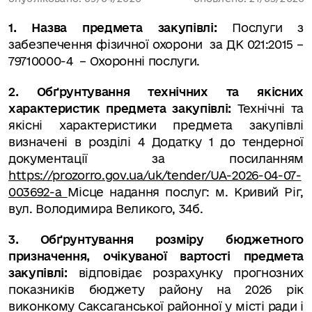
1. Назва предмета закупівлі:
Послуги з
забезпечення фізичної охорони за ДК 021:2015 –
79710000-4 – Охоронні послуги.
2.
Обґрунтування технічних та якісних
характеристик предмета закупівлі:
Технічні та
якісні характеристики предмета закупівлі
визначені в розділі 4 Додатку 1 до тендерної
документації за посиланням
https://prozorro.gov.ua/uk/tender/UA-2026-04-07-
003692-a
Місце надання послуг: м. Кривий Ріг,
вул. Володимира Великого, 34б.
3. Обґрунтування розміру бюджетного
призначення, очікуваної вартості предмета
закупівлі:
відповідає розрахунку прогнозних
показників бюджету району на 2026 рік
виконкому Саксаганської районної у місті ради
і