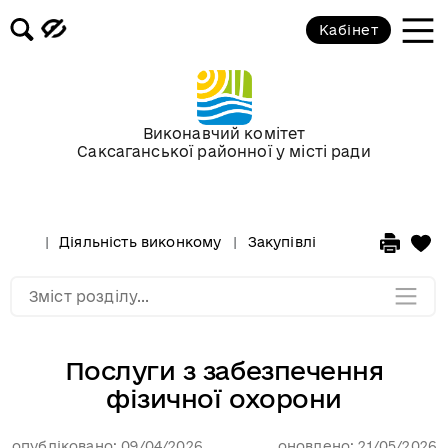
Публічні послуги, що надаються у
Кабінет
виконкомі районної у місті ради
Послуги щодо соціального захисту
Виконавчий комітет
Громадська комісія з житлових
Саксаганської районної у місті ради
питань
Міська грантова підтримка
Діяльність виконкому
Закупівлі
Мапа розділу
Зміст розділу...
Послуги з забезпечення
фізичної охорони
опубліковано: 09/04/2026
оновлено: 21/05/2026