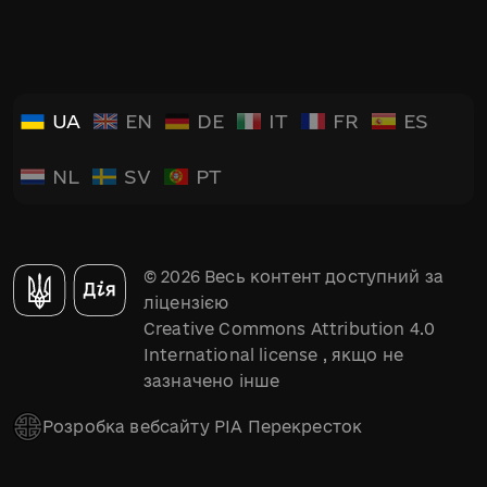
UA
EN
DE
IT
FR
ES
NL
SV
PT
© 2026 Весь контент доступний за
ліцензією
Creative Commons Attribution 4.0
International license
, якщо не
зазначено інше
Розробка вебсайту РІА Перекресток