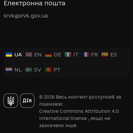
Електронна пошта
srvk@srvk.gov.ua
UA
EN
DE
IT
FR
ES
NL
SV
PT
© 2026 Весь контент доступний за
ліцензією
Creative Commons Attribution 4.0
International license
, якщо не
зазначено інше