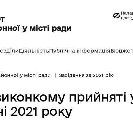
Нала
т
дост
нної у місті ради
озділи
Діяльність
Публічна інформація
Бюдже
йонної у місті ради
Засідання за 2021 рік
виконкому прийняті 
і 2021 року