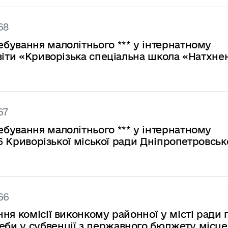
68
бування малолітнього *** у інтернатному
віти «Криворізька спеціальна школа «Натхне
67
бування малолітнього *** у інтернатному
56 Криворізької міської ради Дніпропетровськ
66
ня комісії виконкому районної у місті ради 
би у субвенції з державного бюджету місц