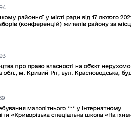
94
ому районної у місті ради від 17 лютого 202
зборів (конференцій) жителів району за міс
93
оцтва про право власності на об'єкт нерухомо
обл., м. Кривий Ріг, вул. Красноводська, буд
69
бування малолітнього *** у інтернатному
віти «Криворізька спеціальна школа «Натхне