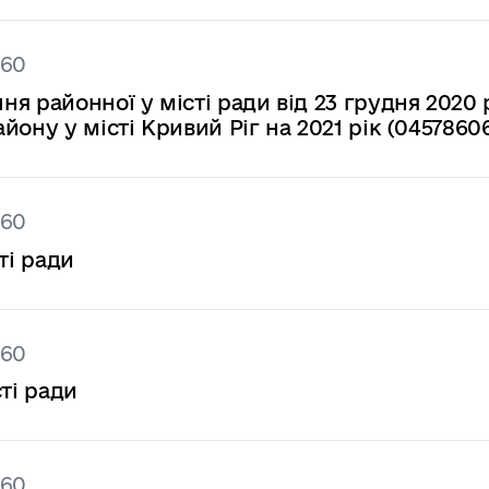
360
я районної у місті ради від 23 грудня 2020 
ону у місті Кривий Ріг на 2021 рік (0457860
360
ті ради
360
ті ради
360