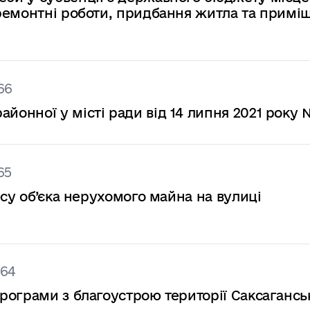
ремонтні роботи, придбання житла та примі
66
онної у місті ради від 14 липня 2021 року 
65
есу об’єка нерухомого майна на вулиці
364
рограми з благоустрою території Саксагансь