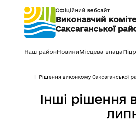
Офіційний вебсайт
Виконавчий коміте
Саксаганської райо
Наш район
Новини
Місцева влада
Підр
Рішення виконкому Саксаганської ра
Інші рішення 
липн