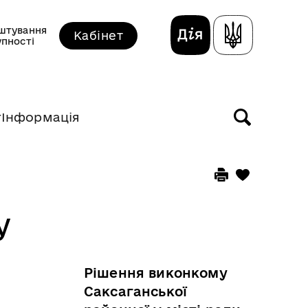
штування
Кабінет
упності
т
Інформація
у
Рішення виконкому
Саксаганської