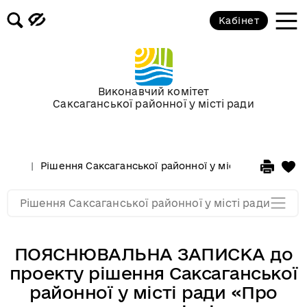
Кабінет
Сесії у 2013 році
Сесії у 2012 році
Виконавчий комітет
Саксаганської районної у місті ради
Сессії у 2011 році
Сессії у 2010 році
Рішення Саксаганської районної у місті ради
Сесі
Сессії у 2009 році
Рішення Саксаганської районної у місті ради
ПОЯСНЮВАЛЬНА ЗАПИСКА до
проекту рішення Саксаганської
районної у місті ради «Про