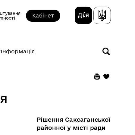
штування
Кабінет
упності
т
Інформація
ня
Рішення Саксаганської
районної у місті ради