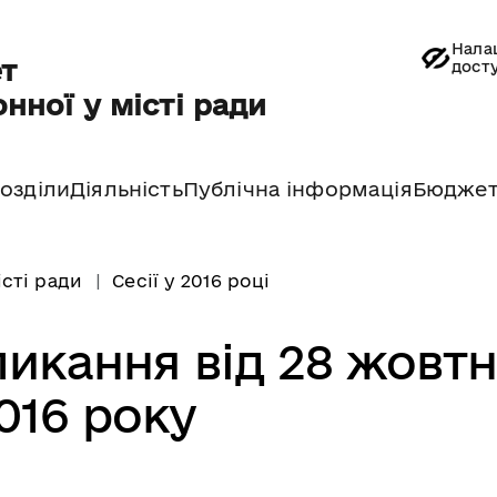
Нала
т
дост
нної у місті ради
озділи
Діяльність
Публічна інформація
Бюдже
істі ради
Сесії у 2016 році
кликання від 28 жовт
016 року