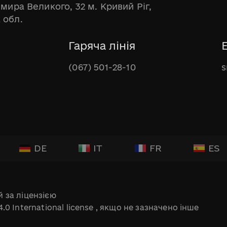
имира Великого, 32 м. Кривий Ріг,
 обл.
Гаряча лінія
(067) 501-28-10
s
DE
IT
FR
ES
 за ліцензією
.0 International license
, якщо не зазначено інше