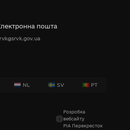
Електронна пошта
rvk@srvk.gov.ua
NL
SV
PT
Розробка
вебсайту
РІА Перекресток