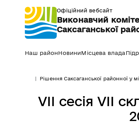
Офіційний вебсайт
Виконавчий коміте
Саксаганської райо
Наш район
Новини
Місцева влада
Підр
Рішення Саксаганської районної у м
VII сесія VII с
2