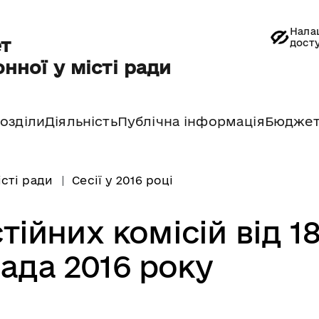
Нала
т
дост
нної у місті ради
озділи
Діяльність
Публічна інформація
Бюдже
істі ради
Сесії у 2016 році
тійних комісій від 1
ада 2016 року