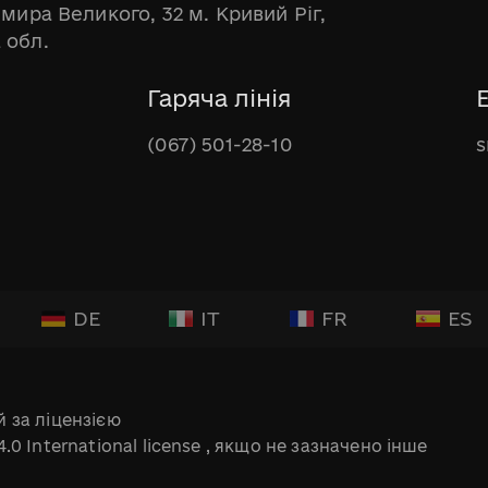
имира Великого, 32 м. Кривий Ріг,
 обл.
Гаряча лінія
(067) 501-28-10
s
DE
IT
FR
ES
 за ліцензією
.0 International license
, якщо не зазначено інше