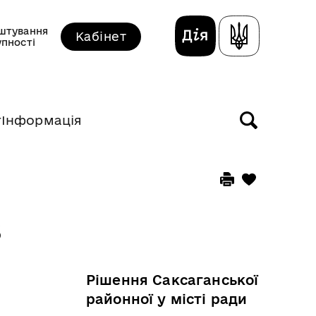
штування
Кабінет
упності
т
Інформація
8
Рішення Саксаганської
районної у місті ради