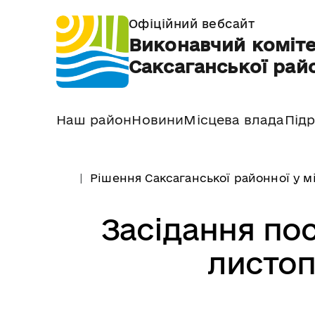
Офіційний вебсайт
Виконавчий коміте
Саксаганської райо
Наш район
Новини
Місцева влада
Підр
Рішення Саксаганської районної у м
Засідання пос
листоп