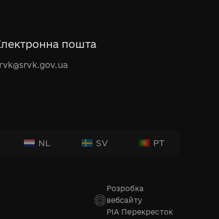
Електронна пошта
rvk@srvk.gov.ua
NL
SV
PT
Розробка
вебсайту
РІА Перекресток