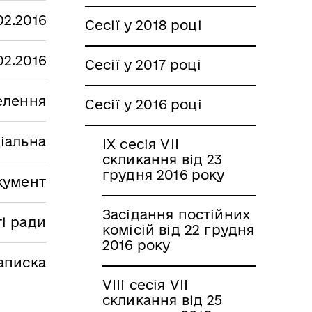
02.2016
Сесії у 2018 році
02.2016
Сесії у 2017 році
селення
Сесії у 2016 році
іальна
IX сесія VII
скликання від 23
грудня 2016 року
кумент
Засідання постійних
ті ради
комісій від 22 грудня
2016 року
аписка
VIII сесія VII
скликання від 25