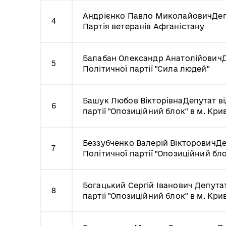
Андрієнко Павло Миколайович
Деп
4
Партія ветеранів Афганістану
Балабан Олександр Анатолійович
Д
5
Політичної партії "Сила людей"
Башук Любов Вікторівна
Депутат ві
6
партії "Опозиційний блок" в м. Кри
Беззубченко Валерій Вікторович
Де
7
Політичної партії "Опозиційний бло
Богацький Сергій Іванович
Депутат
8
партії "Опозиційний блок" в м. Кри