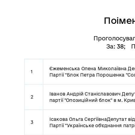
Поіме
Проголосува
За:
38
; П
Єжеменська Олена Миколаївна
Де
1
Партії "Блок Петра Порошенка "Сол
Іванов Андрій Станіславович
Депут
2
партії "Опозиційний блок" в м. Кри
Ісакова Ольга Сергіївна
Депутат від
3
Партії "Українське об'єднання патр