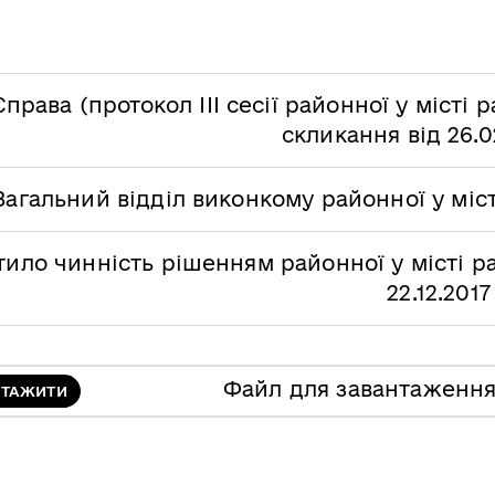
Справа (протокол ІІІ сесії районної у місті р
скликання від 26.0
Загальний відділ виконкому районної у міс
тило чинність рішенням районної у місті р
22.12.2017
Файл для завантаженн
НТАЖИТИ