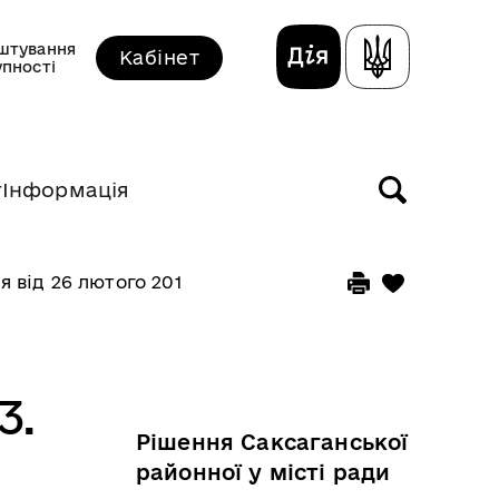
штування
Кабінет
упності
т
Інформація
ня від 26 лютого 2016 року
3.
Рішення Саксаганської
я
районної у місті ради