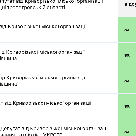
путат від Криворізької міської організації
відс
Дніпропетровській області
від Криворізької міської організації
за
ід Криворізької міської організації
за
ківщина"
ід Криворізької міської організації
за
ківщина"
т від Криворізької міської організації
за
ч
Депутат від Криворізької міської організації
за
днання патріотів - УКРОП"