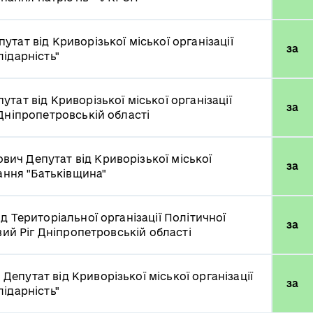
путат від Криворізької міської організації
за
ідарність"
утат від Криворізької міської організації
за
Дніпропетровській області
ович
Депутат від Криворізької міської
за
нання "Батьківщина"
ід Територіальної організації Політичної
за
вий Ріг Дніпропетровській області
ч
Депутат від Криворізької міської організації
за
ідарність"