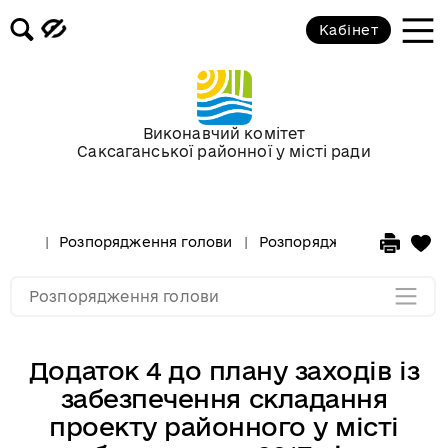
березень 2016 року
Кабінет
Розпорядження голови за лютий
2016 року
Виконавчий комітет
Розпорядження голови за
Саксаганської районної у місті ради
січень 2016 року
Розпорядження за 2015 рік
Розпорядження голови
Розпорядження за 2016 р
Розпорядження за 2014
Розпорядження голови
Додаток 4 до плану заходів із
забезпечення складання
проекту районного у місті