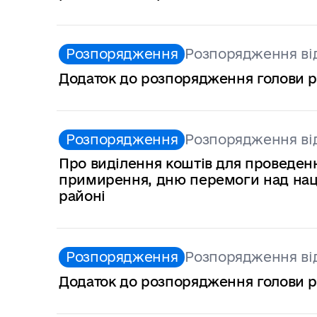
Розпорядження
Розпорядження від
Додаток до розпорядження голови рай
Розпорядження
Розпорядження від
Про виділення коштів для проведенн
примирення, дню перемоги над наци
районі
Розпорядження
Розпорядження від
Додаток до розпорядження голови рай