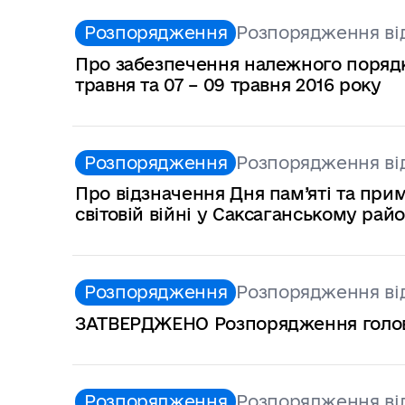
Розпорядження
Розпорядження від
Про забезпечення належного порядку 
травня та 07 – 09 травня 2016 року
Розпорядження
Розпорядження від
Про відзначення Дня пам’яті та пр
світовій війні у Саксаганському райо
Розпорядження
Розпорядження від
ЗАТВЕРДЖЕНО Розпорядження голови р
Розпорядження
Розпорядження від