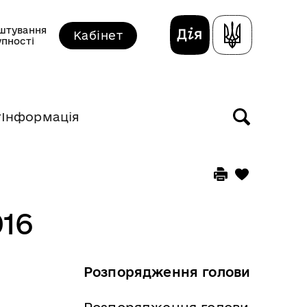
штування
Кабінет
упності
т
Інформація
016
Розпорядження голови