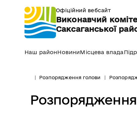
Офіційний вебсайт
Виконавчий коміте
Саксаганської райо
Наш район
Новини
Місцева влада
Підр
Розпорядження голови
Розпорядж
Розпорядження 