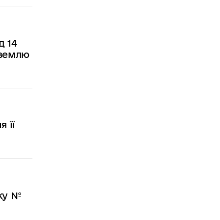
д 14
 землю
 її
оку №