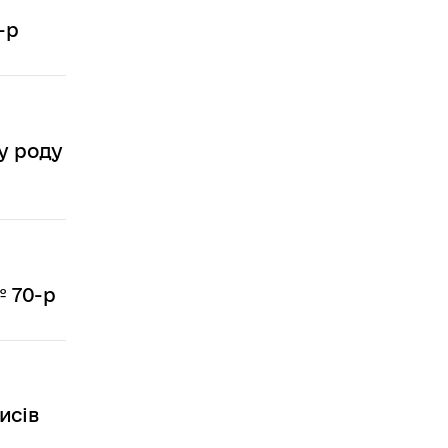
-р
у роду
№ 70-р
исів