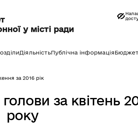
Нала
т
дост
нної у місті ради
озділи
Діяльність
Публічна інформація
Бюдже
ення за 2016 рік
голови за квітень 2
року