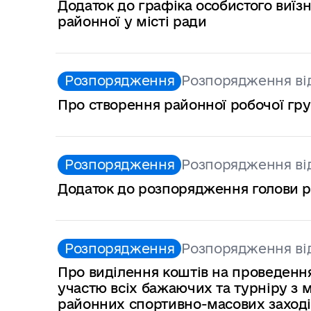
Додаток до графіка особистого виї
районної у місті ради
Розпорядження
Розпорядження від
Про створення районної робочої гру
Розпорядження
Розпорядження від
Додаток до розпорядження голови рай
Розпорядження
Розпорядження від
Про виділення коштів на проведення
участю всіх бажаючих та турніру з 
районних спортивно-масових заходів