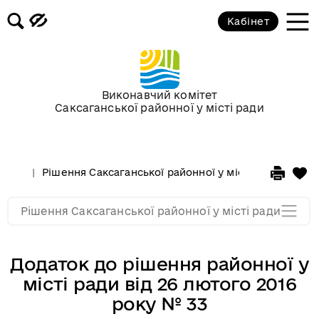
Кабінет
Сесії у 2013 році
Сесії у 2012 році
Виконавчий комітет
Саксаганської районної у місті ради
Сессії у 2011 році
Сессії у 2010 році
Рішення Саксаганської районної у місті ради
Сесі
Сессії у 2009 році
Рішення Саксаганської районної у місті ради
Додаток до рішення районної у
місті ради від 26 лютого 2016
року № 33