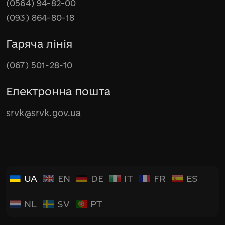
(0564) 94-82-00
(093) 864-80-18
Гаряча лінія
(067) 501-28-10
Електронна пошта
srvk@srvk.gov.ua
UA
EN
DE
IT
FR
ES
NL
SV
PT