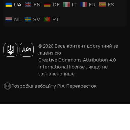
UA
EN
DE
IT
FR
ES
NL
SV
PT
© 2026 Весь контент доступний за
ліцензією
Creative Commons Attribution 4.0
International license
, якщо не
зазначено інше
Розробка вебсайту РІА Перекресток