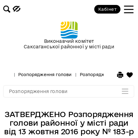
березень 2016 року
Кабінет
Розпорядження голови за лютий
2016 року
Виконавчий комітет
Розпорядження голови за
Саксаганської районної у місті ради
січень 2016 року
Розпорядження за 2015 рік
Розпорядження голови
Розпорядження за 2016 р
Розпорядження за 2014
Розпорядження голови
ЗАТВЕРДЖЕНО Розпорядження
голови районної у місті ради
від 13 жовтня 2016 року № 183-р