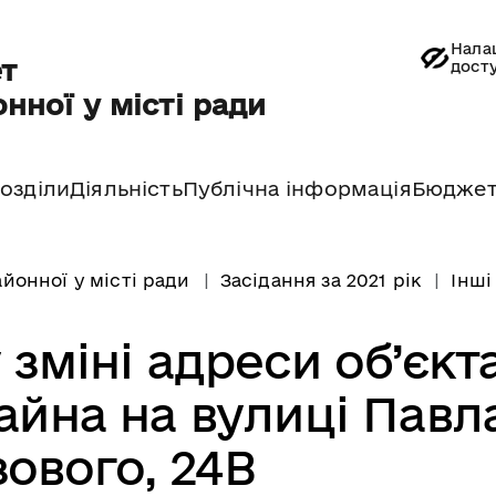
Нала
т
дост
нної у місті ради
озділи
Діяльність
Публічна інформація
Бюдже
йонної у місті ради
Засідання за 2021 рік
Інші
 зміні адреси об’єкт
айна на вулиці Павл
зового, 24В