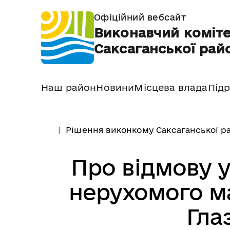
Офіційний вебсайт
Виконавчий коміте
Саксаганської райо
Наш район
Новини
Місцева влада
Підр
Рішення виконкому Саксаганської ра
Про відмову у
нерухомого м
Гла