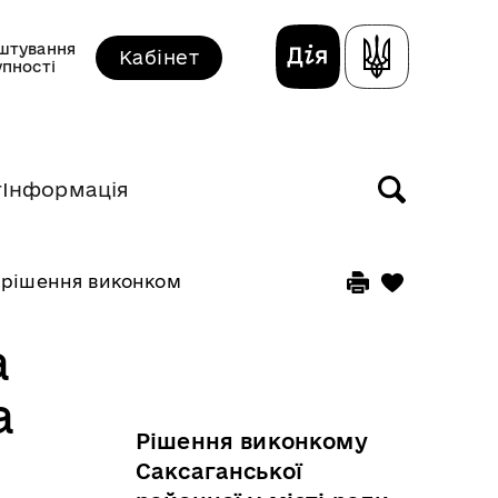
штування
Кабінет
упності
т
Інформація
 рішення виконкому прийняті у жовтні 2021 року
а
а
Рішення виконкому
Саксаганської