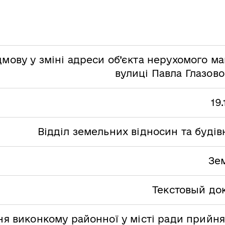
дмову у зміні адреси об’єкта нерухомого м
вулиці Павла Глазово
19
Відділ земельних відносин та буді
Зе
Текстовый до
я виконкому районної у місті ради прийня