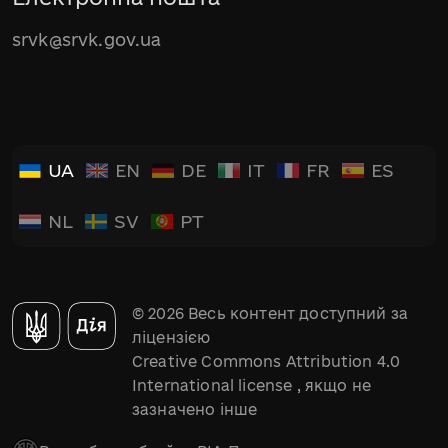
srvk@srvk.gov.ua
UA
EN
DE
IT
FR
ES
NL
SV
PT
© 2026 Весь контент доступний за
ліцензією
Creative Commons Attribution 4.0
International license
, якщо не
зазначено інше