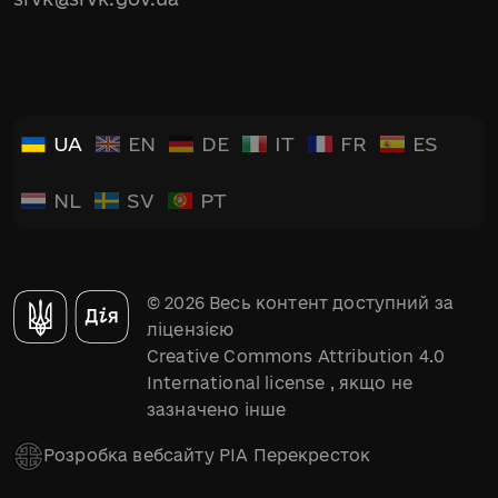
UA
EN
DE
IT
FR
ES
NL
SV
PT
© 2026 Весь контент доступний за
ліцензією
Creative Commons Attribution 4.0
International license
, якщо не
зазначено інше
Розробка вебсайту РІА Перекресток