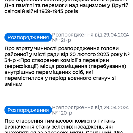
Дня пам’яті та перемоги над нацизмом у Другій
світовій війні 1939-1945 років
Розпорядження від 29.04.2024
Розпорядження
№ 121-р
Про втрату чинності розпорядження голови
районної у місті ради від 20 лютого 2023 року №
34-р «Про створення комісії з перевірки
(верифікації) місця розміщення (перебування)
внутрішньо переміщених осіб, які
перемістилися у період воєнного стану» зі
змінам
Розпорядження від 29.04.2024
Розпорядження
№ 120-р
Про створення тимчасової комісії з питань
визначення стану зелених насаджень, які
знаходяться за адресою: мкрн. Сонячний, 36А