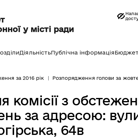
Нала
т
дост
нної у місті ради
озділи
Діяльність
Публічна інформація
Бюдже
ення за 2016 рік
Розпорядження голови за жовте
я комісії з обстеже
ень за адресою: вул
огірська, 64в