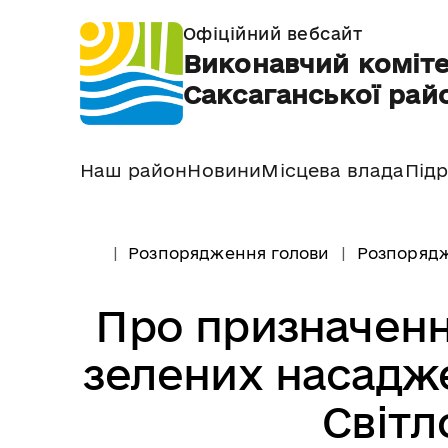
Офіційний вебсайт
Виконавчий коміте
Саксаганської райо
Наш район
Новини
Місцева влада
Підр
Розпорядження голови
Розпорядж
Про призначенн
зелених насадж
Світл