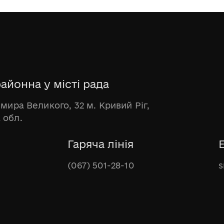
айонна у місті рада
имира Великого, 32 м. Кривий Ріг,
 обл.
Гаряча лінія
(067) 501-28-10
s