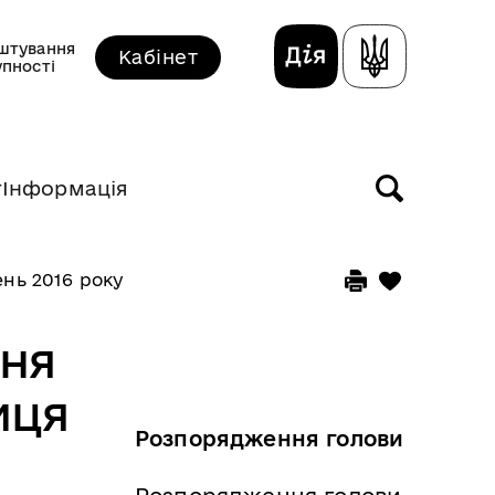
штування
Кабінет
упності
т
Інформація
нь 2016 року
ння
иця
Розпорядження голови