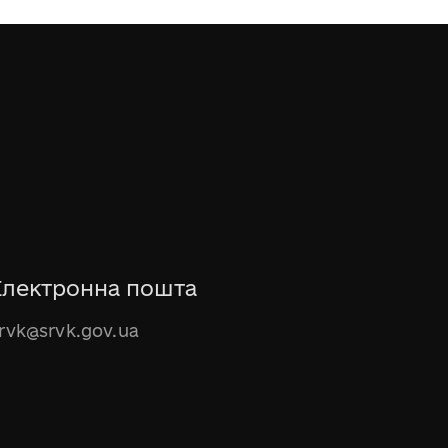
Електронна пошта
rvk@srvk.gov.ua