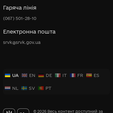
Гаряча лінія
(067) 501-28-10
Електронна пошта
srvk@srvk.gov.ua
UA
EN
DE
IT
FR
ES
NL
SV
PT
© 2026 Весь контент доступний за