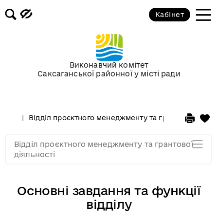
Кабінет
Сектор проєктного менеджменту
Сектор грантової діяльності
Виконавчий комітет
Сектор підтримки стартапів та
Саксаганської районної у місті ради
інноваційної діяльності
Основні завдання та функції
Відділ проєктного менеджменту та грантової діяльн
відділу
Відділ проєктного менеджменту та грантової
Мапа розділу
діяльності
Основні завдання та функції
відділу