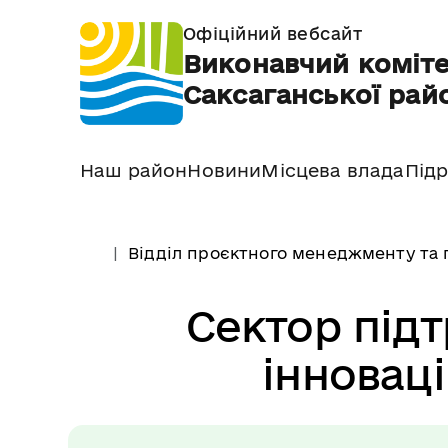
Офіційний вебсайт
Виконавчий коміте
Саксаганської райо
Наш район
Новини
Місцева влада
Підр
Відділ проєктного менеджменту та г
Сектор підт
інноваці