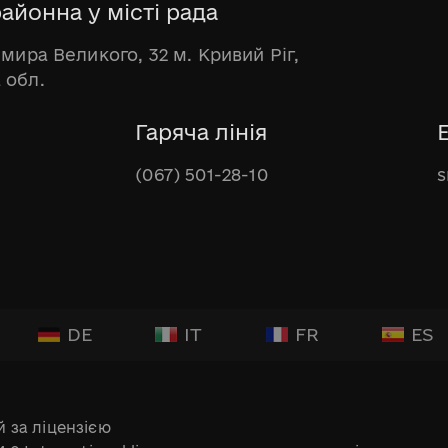
айонна у місті рада
имира Великого, 32 м. Кривий Ріг,
 обл.
Гаряча лінія
(067) 501-28-10
s
DE
IT
FR
ES
 за ліцензією