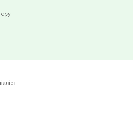
тору
іаліст