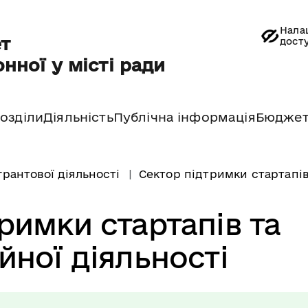
Нала
т
дост
нної у місті ради
озділи
Діяльність
Публічна інформація
Бюдже
рантової діяльності
Сектор підтримки стартапів 
римки стартапів та
йної діяльності