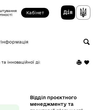
штування
Кабінет
упності
т
Інформація
та інноваційної діяльності
Відділ проєктного
менеджменту та