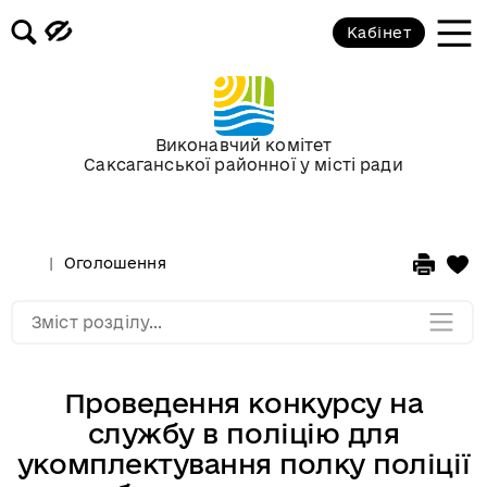
3D-панорамы
Кабінет
Відеофіксація засідань постійних
комісій та пленарних засідань
районної ради
Виконавчий комітет
Саксаганської районної у місті ради
Фотоальбоми
Сторінка редактора
Оголошення
Мапа розділу
Зміст розділу...
Проведення конкурсу на
службу в поліцію для
укомплектування полку поліції