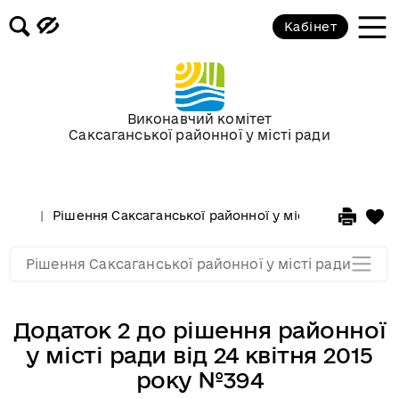
Кабінет
Сесії у 2013 році
Сесії у 2012 році
Виконавчий комітет
Саксаганської районної у місті ради
Сессії у 2011 році
Сессії у 2010 році
Рішення Саксаганської районної у місті ради
Сесі
Сессії у 2009 році
Рішення Саксаганської районної у місті ради
Додаток 2 до рішення районної
у місті ради від 24 квітня 2015
року №394