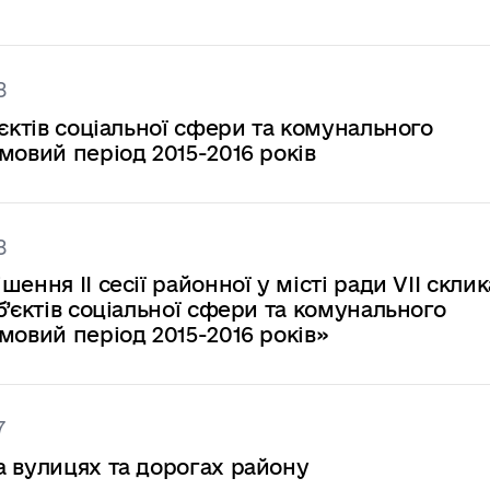
8
єктів соціальної сфери та комунального
мовий період 2015-2016 років
8
ення ІІ сесії районної у місті ради VІІ скли
б’єктів соціальної сфери та комунального
мовий період 2015-2016 років»
7
а вулицях та дорогах району