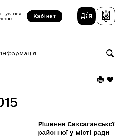
штування
Кабінет
упності
т
Інформація
015
Рішення Саксаганської
районної у місті ради