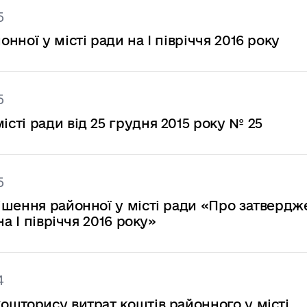
5
ної у місті ради на І півріччя 2016 року
5
ті ради від 25 грудня 2015 року № 25
5
ішення районної у місті ради «Про затвердж
а І півріччя 2016 року»
4
ошторису витрат коштів районного у місті