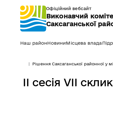
Офіційний вебсайт
Виконавчий коміте
Саксаганської райо
Наш район
Новини
Місцева влада
Підр
Рішення Саксаганської районної у м
II сесія VII скли