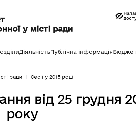
Нала
т
дост
нної у місті ради
озділи
Діяльність
Публічна інформація
Бюдже
істі ради
Сесії у 2015 році
кання від 25 грудня 2
року