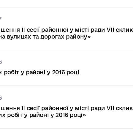
7
ення ІІ сесії районної у місті ради VІІ скли
на вулицях та дорогах району»
6
робіт у районі у 2016 році
6
ення ІІ сесії районної у місті ради VІІ скли
 робіт у районі у 2016 році»