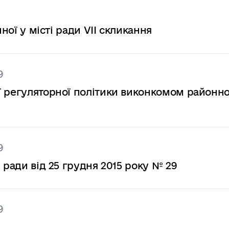
нної у місті ради VІІ скликання
9
ї регуляторної політики виконкомом районно
9
 ради від 25 грудня 2015 року № 29
9