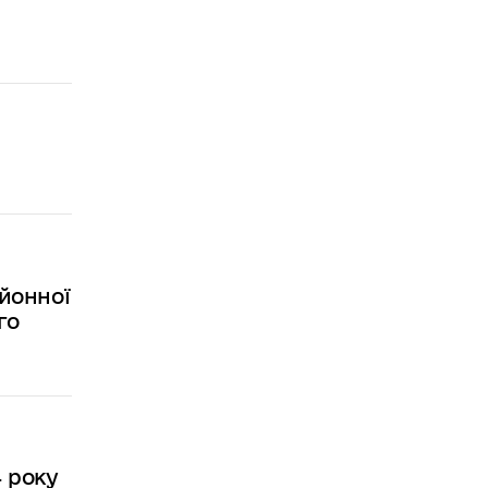
айонної
го
4 року