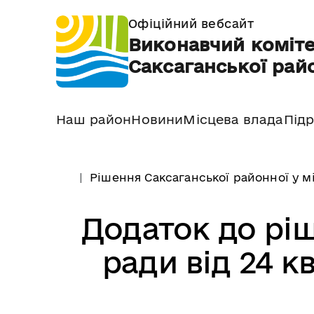
Офіційний вебсайт
Виконавчий коміте
Саксаганської райо
Наш район
Новини
Місцева влада
Підр
Рішення Саксаганської районної у м
Додаток до ріш
ради від 24 к