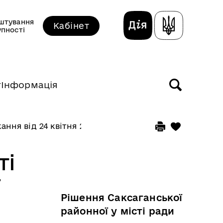
штування
Кабінет
упності
т
Інформація
кання від 24 квітня 2015 року
ті
Рішення Саксаганської
районної у місті ради