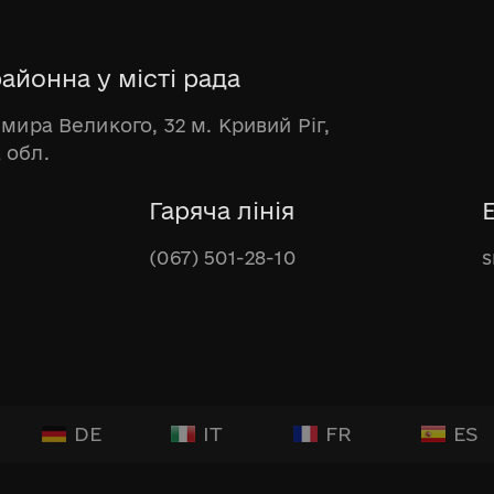
айонна у місті рада
имира Великого, 32 м. Кривий Ріг,
 обл.
Гаряча лінія
(067) 501-28-10
s
DE
IT
FR
ES