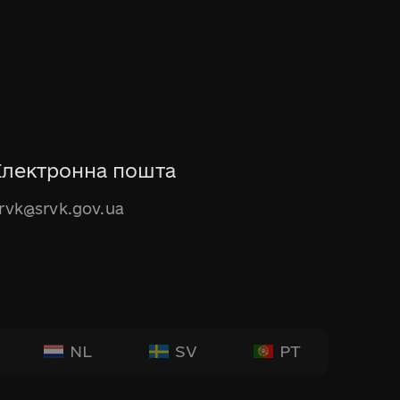
Електронна пошта
rvk@srvk.gov.ua
NL
SV
PT