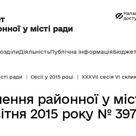
Нала
т
дост
нної у місті ради
озділи
Діяльність
Публічна інформація
Бюдже
істі ради
Сесії у 2015 році
XXXVII сесія VI скли
ення районної у міс
вітня 2015 року № 397