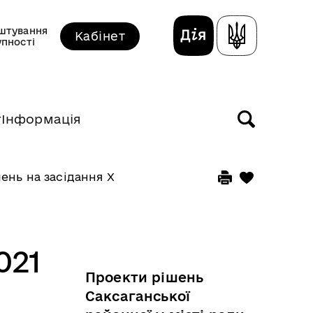
штування
Кабінет
упності
т
Інформація
нь на засідання XIII сесії VIII скликання
021
Проекти рішень
Саксаганської