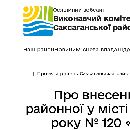
Офіційний вебсайт
Виконавчий коміте
Саксаганської райо
Наш район
Новини
Місцева влада
Підр
Проекти рішень Саксаганської район
Про внесен
районної у місті
року № 120 