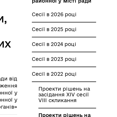
районної у місті ради
Сесії в 2026 році
и,
Сесії в 2025 році
их
Сесії в 2024 році
Сесії в 2023 році
Сесії в 2022 році
ади від
дження
Проекти рішень на
онної у
засідання XIV сесії
онної у
VIII скликання
рганів»
Проекти рішень на