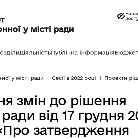
Нала
т
дост
нної у місті ради
озділи
Діяльність
Публічна інформація
Бюдже
ної у місті ради
Сесії в 2022 році
Проекти ріше
ня змін до рішення
 ради від 17 грудня 2
«Про затвердження