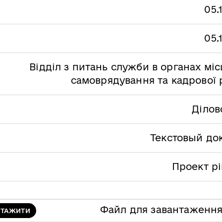
05.
05.
Відділ з питань служби в органах мі
самоврядування та кадрової 
Ділов
Текстовый до
Проект р
Файл для завантаженн
НТАЖИТИ