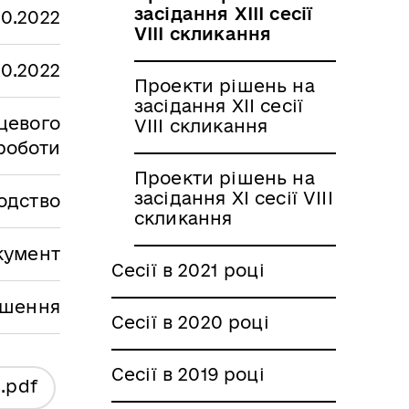
засідання XIII сесії
10.2022
VIII скликання
10.2022
Проекти рішень на
засідання XII сесії
сцевого
VIII скликання
роботи
Проекти рішень на
засідання XI сесії VIII
одство
скликання
кумент
Сесії в 2021 році
ішення
Сесії в 2020 році
Сесії в 2019 році
я
.pdf