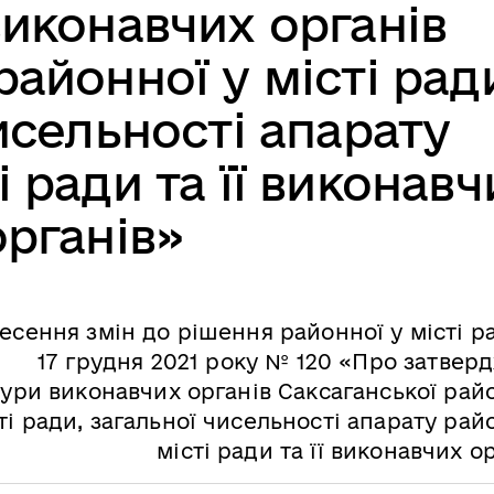
виконавчих органів
районної у місті рад
исельності апарату
і ради та її виконавч
органів»
есення змін до рішення районної у місті р
17 грудня 2021 року № 120 «Про затвер
ури виконавчих органів Саксаганської рай
ті ради, загальної чисельності апарату рай
місті ради та її виконавчих о