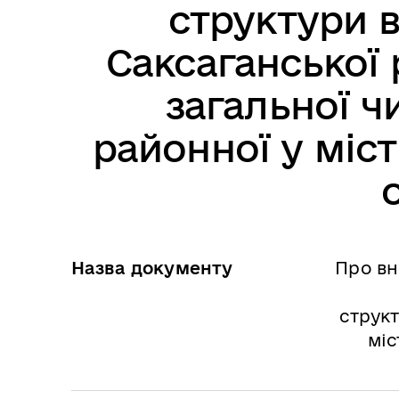
структури 
Саксаганської 
загальної ч
районної у міст
Назва документу
Про вн
структ
міс