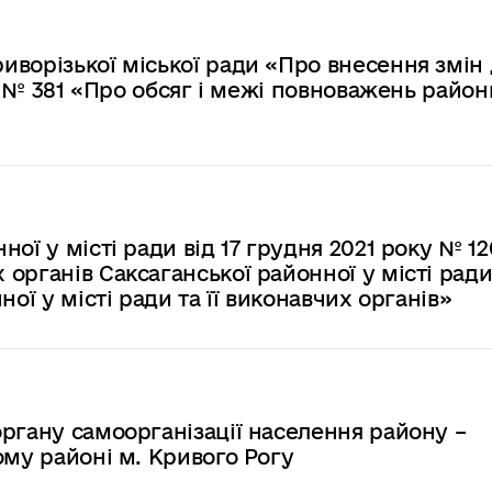
ворізької міської ради «Про внесення змін
16 № 381 «Про обсяг і межі повноважень район
ої у місті ради від 17 грудня 2021 року № 1
органів Саксаганської районної у місті ради
ої у місті ради та її виконавчих органів»
ргану самоорганізації населення району –
ому районі м. Кривого Рогу