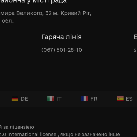
имира Великого, 32 м. Кривий Ріг,
 обл.
Гаряча лінія
(067) 501-28-10
s
DE
IT
FR
ES
 за ліцензією
.0 International license
, якщо не зазначено інше