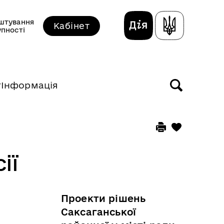
штування
Кабінет
упності
т
Інформація
ії
Проекти рішень
Саксаганської