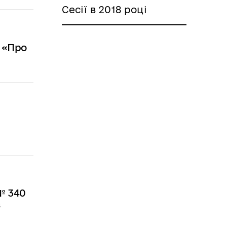
Сесії в 2018 році
8 «Про
№ 340
в