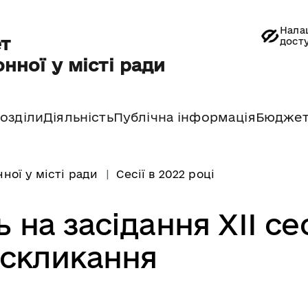
Нала
т
дост
нної у місті ради
озділи
Діяльність
Публічна інформація
Бюдже
ної у місті ради
Сесії в 2022 році
на засідання XII сес
I скликання