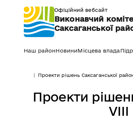
Офіційний вебсайт
Виконавчий коміте
Саксаганської райо
Наш район
Новини
Місцева влада
Підр
Проекти рішень Саксаганської район
Проекти рішень 
VII