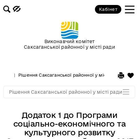
Кабінет
Сесії у 2013 році
Сесії у 2012 році
Виконавчий комітет
Саксаганської районної у місті ради
Сессії у 2011 році
Сессії у 2010 році
Рішення Саксаганської районної у місті ради
Сесі
Сессії у 2009 році
Рішення Саксаганської районної у місті ради
Додаток 1 до Програми
соціально-економічного та
культурного розвитку