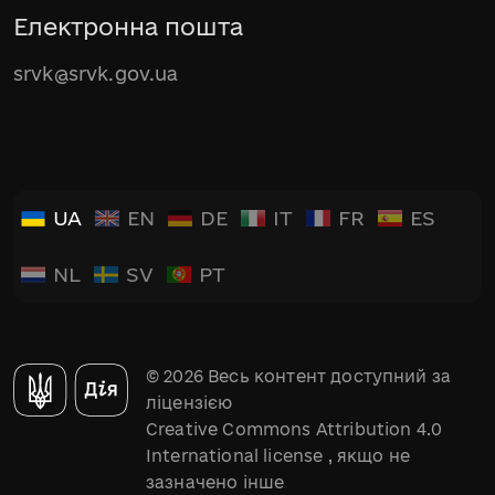
Електронна пошта
srvk@srvk.gov.ua
UA
EN
DE
IT
FR
ES
NL
SV
PT
© 2026 Весь контент доступний за
ліцензією
Creative Commons Attribution 4.0
International license
, якщо не
зазначено інше