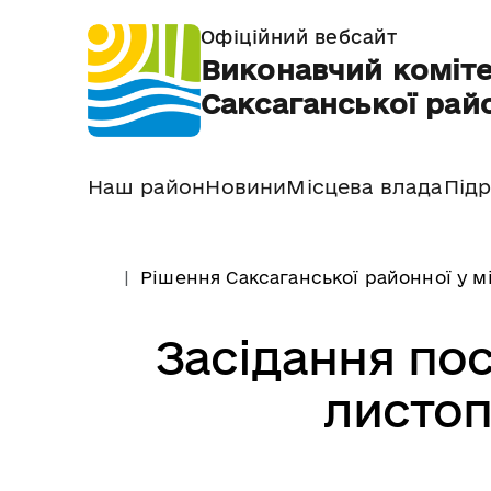
Офіційний вебсайт
Виконавчий коміте
Саксаганської райо
Наш район
Новини
Місцева влада
Підр
Рішення Саксаганської районної у м
Засідання пос
листоп