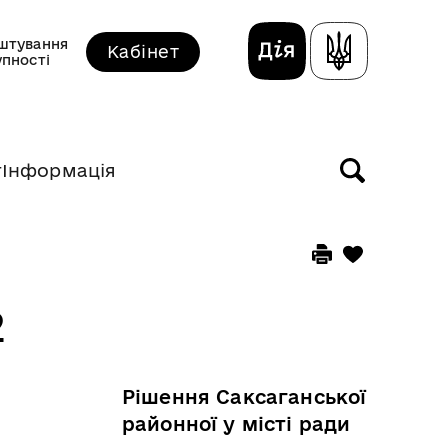
штування
Кабінет
упності
т
Інформація
2
Рішення Саксаганської
районної у місті ради