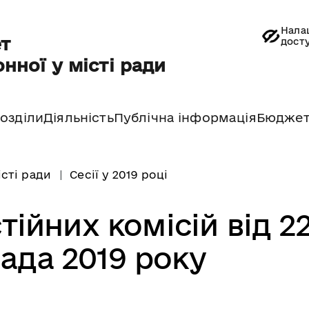
Нала
т
дост
нної у місті ради
озділи
Діяльність
Публічна інформація
Бюдже
істі ради
Сесії у 2019 році
тійних комісій від 2
ада 2019 року