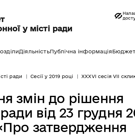
Нала
т
дост
нної у місті ради
озділи
Діяльність
Публічна інформація
Бюдже
істі ради
Сесії у 2019 році
ХХХVI сесія VII скли
ня змін до рішення
 ради від 23 грудня 2
«Про затвердження