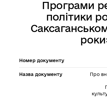
Програми ре
політики р
Саксаганськом
роки
Номер документу
Назва документу
Про вн
культ