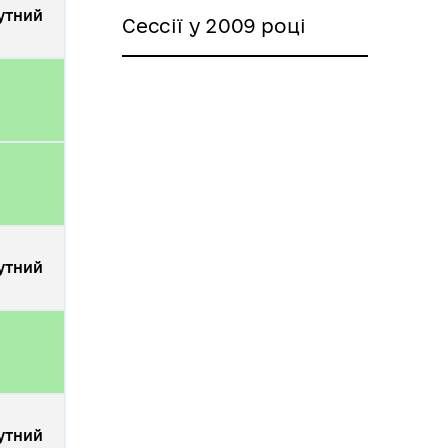
утний
Сессії у 2009 році
утний
утний