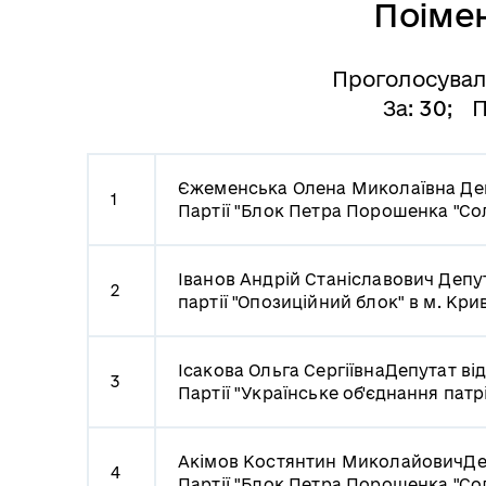
Поіме
Проголосува
За:
30
; 
Єжеменська Олена Миколаївна
Де
1
Партії "Блок Петра Порошенка "Сол
Іванов Андрій Станіславович
Депут
2
партії "Опозиційний блок" в м. Кри
Ісакова Ольга Сергіївна
Депутат від
3
Партії "Українське об'єднання патр
Акімов Костянтин Миколайович
Де
4
Партії "Блок Петра Порошенка "Сол