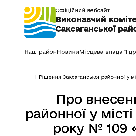
Офіційний вебсайт
Виконавчий коміте
Саксаганської райо
Наш район
Новини
Місцева влада
Підр
Рішення Саксаганської районної у м
Про внесен
районної у місті
року № 109 