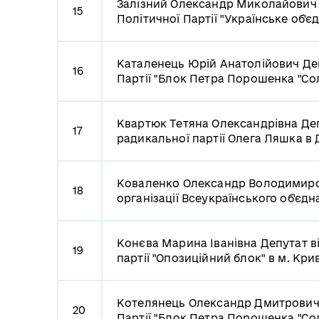
Залізний Олександр Миколайови
15
Політичної Партії "Українське об'є
Каталенець Юрій Анатолійович
Де
16
Партії "Блок Петра Порошенка "Сол
Квартюк Тетяна Олександрівна
Деп
17
радикальної партії Олега Ляшка в 
Коваленко Олександр Володимир
18
організації Всеукраїнського об'єд
Конєва Марина Іванівна
Депутат в
19
партії "Опозиційний блок" в м. Кри
Котелянець Олександр Дмитрови
20
Партії "Блок Петра Порошенка "Сол