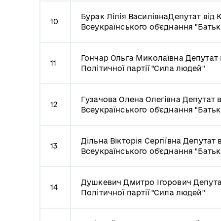
Бурак Лілія Василівна
Депутат від К
10
Всеукраїнського об'єднання "Бать
Гончар Ольга Миколаївна
Депутат 
11
Політичної партії "Сила людей"
Гузачова Олена Олегівна
Депутат в
12
Всеукраїнського об'єднання "Бать
Дільна Вікторія Сергіївна
Депутат в
13
Всеукраїнського об'єднання "Бать
Душкевич Дмитро Ігорович
Депута
14
Політичної партії "Сила людей"