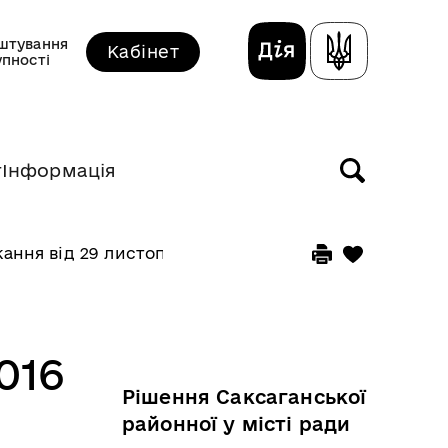
штування
Кабінет
упності
т
Інформація
кання від 29 листопада 2019 року
016
Рішення Саксаганської
районної у місті ради