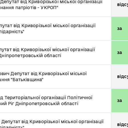
ч
Депутат від Криворізької міської організації
відс
днання патріотів - УКРОП"
путат від Криворізької міської організації
за
ідарність"
утат від Криворізької міської організації
за
Дніпропетровській області
ович
Депутат від Криворізької міської
відс
нання "Батьківщина"
ід Територіальної організації Політичної
за
вий Ріг Дніпропетровській області
ч
Депутат від Криворізької міської організації
відс
ідарність"