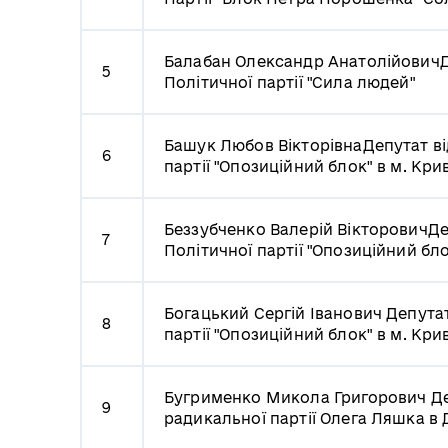
Балабан Олександр Анатолійович
Д
5
Політичної партії "Сила людей"
Башук Любов Вікторівна
Депутат ві
6
партії "Опозиційний блок" в м. Кри
Беззубченко Валерій Вікторович
Де
7
Політичної партії "Опозиційний бло
Богацький Сергій Іванович
Депутат
8
партії "Опозиційний блок" в м. Кри
Бугрименко Микола Григорович
Де
9
радикальної партії Олега Ляшка в 