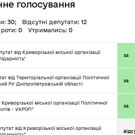
нне голосування
ли:
30
; Відсутні депутати:
12
Проти:
0
Утримались:
0
путат від Криворізької міської організації
за
ідарність"
ат від Територіальної організації Політичної
за
вий Ріг Дніпропетровській області
 Криворізької міської організації Політичної
за
іотів - УКРОП"
путат від Криворізької міської організації
відс
ідарність"