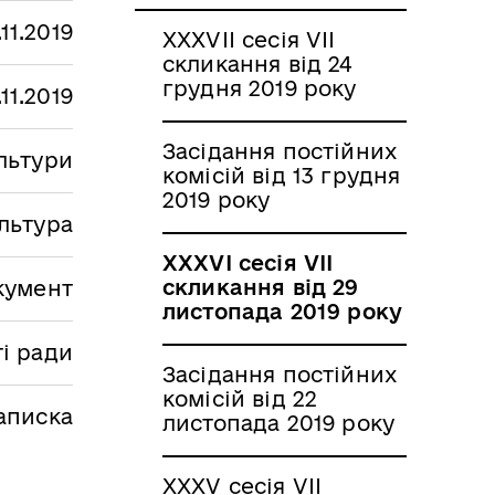
.11.2019
ХХХVII сесія VII
скликання від 24
грудня 2019 року
.11.2019
Засідання постійних
ультури
комісій від 13 грудня
2019 року
льтура
ХХХVI сесія VII
скликання від 29
кумент
листопада 2019 року
ті ради
Засідання постійних
комісій від 22
аписка
листопада 2019 року
ХХХV сесія VII