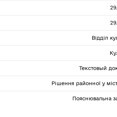
29
29
Відділ к
Ку
Текстовый до
Рішення районної у міс
Пояснювальна з