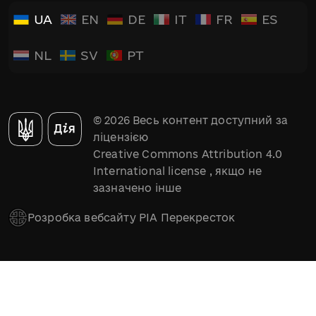
UA
EN
DE
IT
FR
ES
NL
SV
PT
© 2026 Весь контент доступний за
ліцензією
Creative Commons Attribution 4.0
International license
, якщо не
зазначено інше
Розробка вебсайту РІА Перекресток