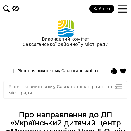
Кабінет
Засідання виконкому від 17
березня 2010 року
Засідання виконкому від 17
Виконавчий комітет
лютого 2010 року
Саксаганської районної у місті ради
Засідання виконкому від 03
лютого 2010 року
Рішення виконкому Саксаганської районної у місті 
Засідання виконкому від 20
Рішення виконкому Саксаганської районної у
січня 2010 року
місті ради
Про направлення до ДП
«Український дитячий центр
«Молода гвардія» Чиж Б.О. від