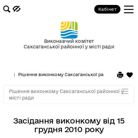
Кабінет
Засідання виконкому від 17
березня 2010 року
Засідання виконкому від 17
Виконавчий комітет
лютого 2010 року
Саксаганської районної у місті ради
Засідання виконкому від 03
лютого 2010 року
Рішення виконкому Саксаганської районної у місті 
Засідання виконкому від 20
Рішення виконкому Саксаганської районної у
січня 2010 року
місті ради
Засідання виконкому від 15
грудня 2010 року