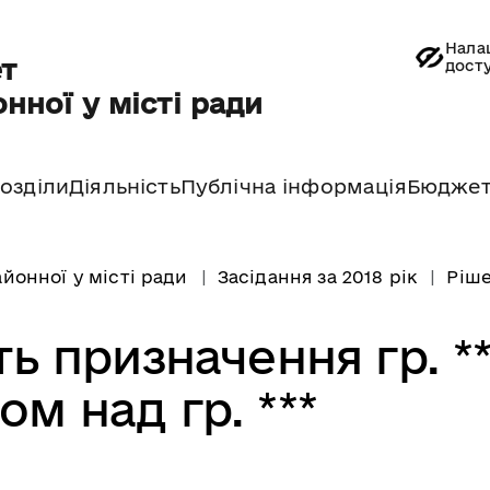
Нала
т
дост
нної у місті ради
озділи
Діяльність
Публічна інформація
Бюдже
йонної у місті ради
Засідання за 2018 рік
Ріше
ь призначення гр. **
ом над гр. ***