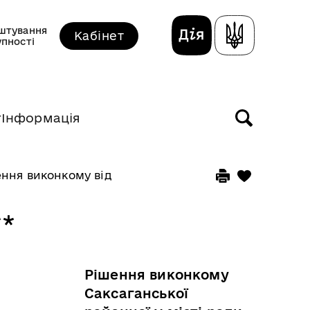
штування
Кабінет
упності
т
Інформація
ння виконкому від 20 червня 2018 року
*
Рішення виконкому
Саксаганської