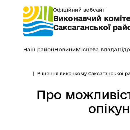
Офіційний вебсайт
Виконавчий коміте
Саксаганської райо
Наш район
Новини
Місцева влада
Підр
Рішення виконкому Саксаганської ра
Про можливіст
опікун