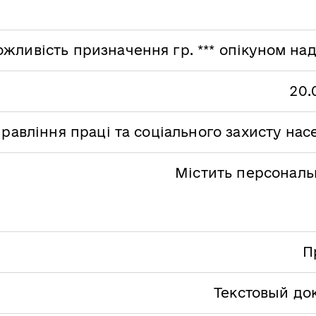
жливість призначення гр. *** опікуном над 
20.
равління праці та соціального захисту на
Містить персональн
П
Текстовый до