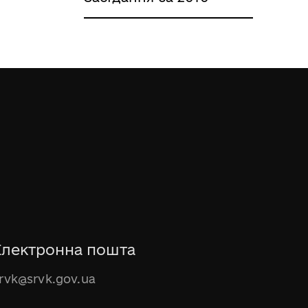
Електронна пошта
rvk@srvk.gov.ua