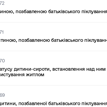
72
ною, позбавленою батьківського піклування,
71
тиною, позбавленою батьківського піклування
370
татусу дитини-сироти, встановлення над ним
ристування житлом
69
дитини, позбавленої батьківського піклування