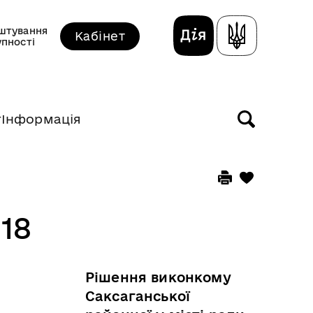
штування
Кабінет
упності
т
Інформація
18
Рішення виконкому
Саксаганської