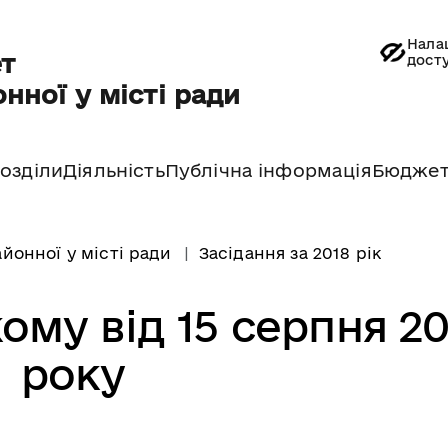
Нала
т
дост
нної у місті ради
озділи
Діяльність
Публічна інформація
Бюдже
йонної у місті ради
Засідання за 2018 рік
ому від 15 серпня 20
року