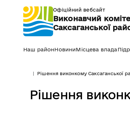
Офіційний вебсайт
Виконавчий коміте
Саксаганської райо
Наш район
Новини
Місцева влада
Підр
Рішення виконкому Саксаганської ра
Рішення виконк