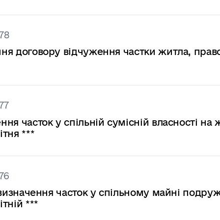
78
ання договору відчуження частки житла, прав
77
ння часток у спільній сумісній власності на 
тня ***
76
на визначення часток у спільному майні подру
тній ***