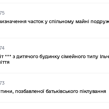
75
на визначення часток у спільному майні подру
74
іт *** з дитячого будинку сімейного типу Іль
іття
73
итини, позбавленої батьківського піклування