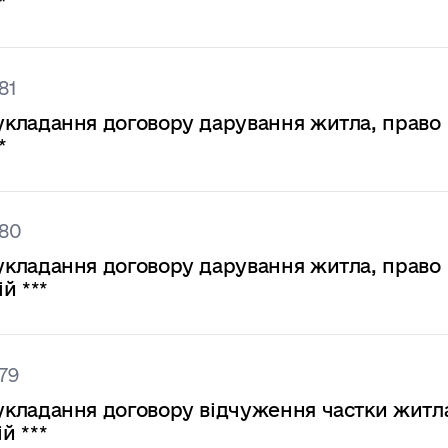
*
81
на укладання договору дарування житла, право
*
380
на укладання договору дарування житла, право
й ***
79
на укладання договору відчуження частки житл
й ***