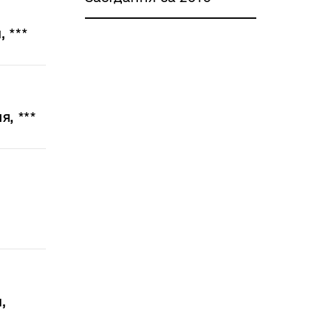
 ***
, ***
,