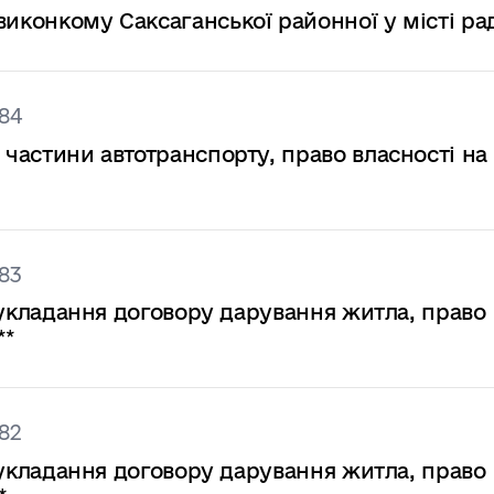
виконкому Саксаганської районної у місті ра
84
 частини автотранспорту, право власності на
83
на укладання договору дарування житла, право
**
82
на укладання договору дарування житла, право