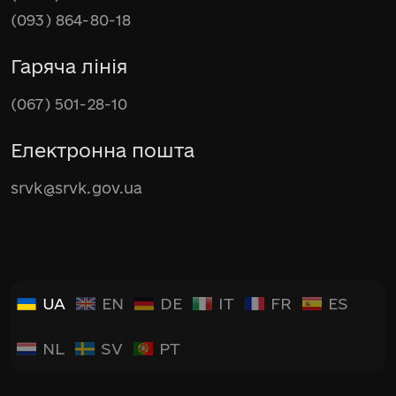
(093) 864-80-18
Гаряча лінія
(067) 501-28-10
Електронна пошта
srvk@srvk.gov.ua
UA
EN
DE
IT
FR
ES
NL
SV
PT