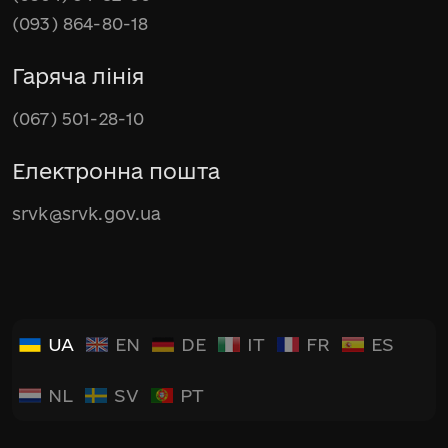
(093) 864-80-18
Гаряча лінія
(067) 501-28-10
Електронна пошта
srvk@srvk.gov.ua
UA
EN
DE
IT
FR
ES
NL
SV
PT