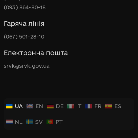
(093) 864-80-18
Гаряча лінія
(067) 501-28-10
Електронна пошта
srvk@srvk.gov.ua
UA
EN
DE
IT
FR
ES
NL
SV
PT